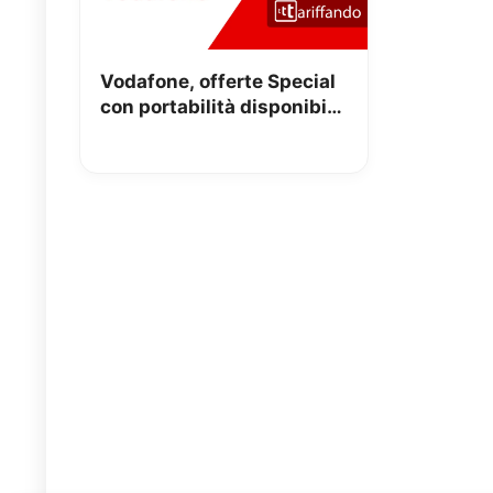
Vodafone, offerte Special
con portabilità disponibili
anche online per ex clienti