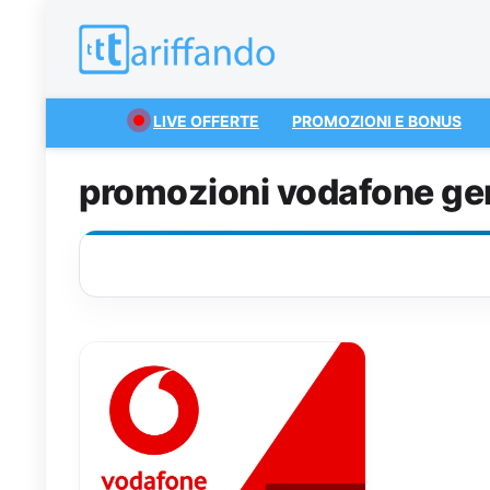
LIVE OFFERTE
PROMOZIONI E BONUS
promozioni vodafone ge