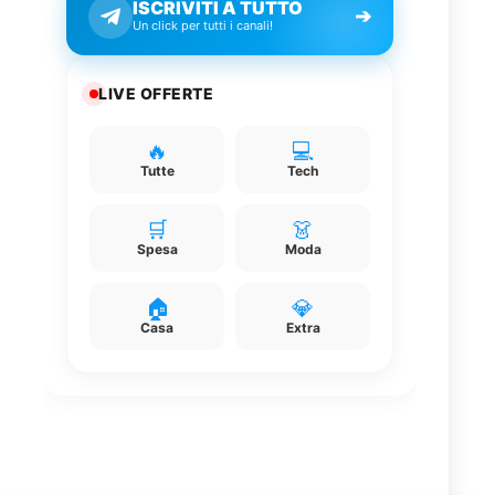
ISCRIVITI A TUTTO
➔
Un click per tutti i canali!
LIVE OFFERTE
🔥
💻
Tutte
Tech
🛒
👗
Spesa
Moda
🏠
💎
Casa
Extra