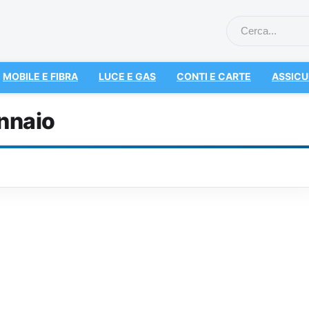
MOBILE E FIBRA
LUCE E GAS
CONTI E CARTE
ASSICU
nnaio