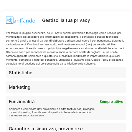
Gestisci la tua privacy
Per fornire le migliori esperienze, noi e i nostri partner utilizziamo tecnologie come i cookie per
memorizzare e/o accedere alle informazioni del dispositivo. Il consenso a queste tecnologie
permetterà a noi e ai nostri partner di elaborare dati personali come il comportamento durante la
navigazione o gli ID univoci su questo sito e di mostrare annunci (non) personalizzati. Non
acconsentire o ritirare il consenso può influire negativamente su alcune caratteristiche e funzioni.
Clicca qui sotto per acconsentire a quanto sopra o per fare scelte dettagliate. Le tue scelte
saranno applicate solamente a questo sito. È possibile modificare le impostazioni in qualsiasi
momento, compreso il ritiro del consenso, utilizzando i pulsanti della Cookie Policy o cliccando
sul pulsante di gestione del consenso nella parte inferiore dello schermo.
Statistiche
CONTI & CARTE
💳
I migliori conti gratuiti.
Marketing
TELEFONIA
📱
Funzionalità
Sempre attivo
Offerte, fibra e 5G.
Abbinare e combinare dati provenienti da altre fonti di dati, Collegare
diversi dispositivi, Identificare i dispositivi in base alle informazioni
trasmesse automaticamente.
GRANDI OFFERTE
🔥
Garantire la sicurezza, prevenire e
Le migliori occasioni oggi.