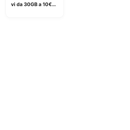
vi da 30GB a 10€
ma solo se siete
stranieri! Inoltre
alcune novità
minori