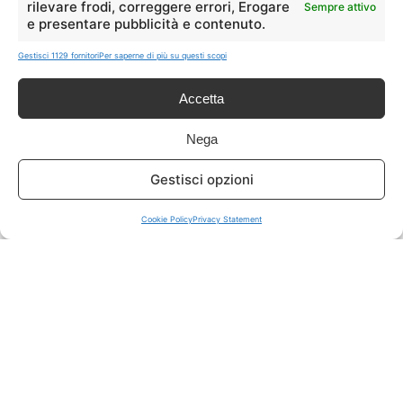
rilevare frodi, correggere errori, Erogare
Sempre attivo
e presentare pubblicità e contenuto.
ISCRIVITI A TUTTO
➔
Gestisci 1129 fornitori
Per saperne di più su questi scopi
Un click per tutti i canali!
Accetta
LIVE OFFERTE
Nega
🔥
💻
Gestisci opzioni
Tutte
Tech
Cookie Policy
Privacy Statement
🛒
👗
Spesa
Moda
🏠
💎
Casa
Extra