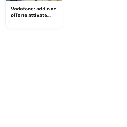
Vodafone: addio ad
offerte attivate
dagli Store senza
consenso, una
sicurezza in più
per i clienti