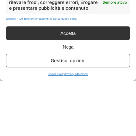
rilevare frodi, correggere errori, Erogare
Sempre attivo
e presentare pubblicità e contenuto.
ISCRIVITI A TUTTO
➔
Gestisci 1129 fornitori
Per saperne di più su questi scopi
Un click per tutti i canali!
Accetta
LIVE OFFERTE
Nega
🔥
💻
Gestisci opzioni
Tutte
Tech
Cookie Policy
Privacy Statement
🛒
👗
Spesa
Moda
🏠
💎
Casa
Extra