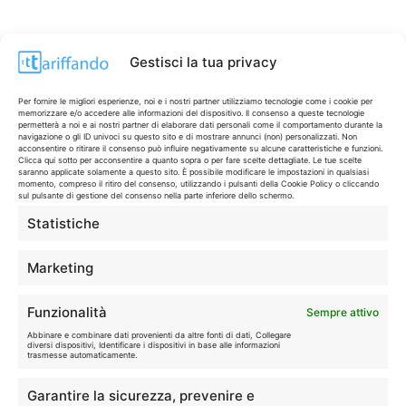
Gestisci la tua privacy
Per fornire le migliori esperienze, noi e i nostri partner utilizziamo tecnologie come i cookie per
memorizzare e/o accedere alle informazioni del dispositivo. Il consenso a queste tecnologie
permetterà a noi e ai nostri partner di elaborare dati personali come il comportamento durante la
navigazione o gli ID univoci su questo sito e di mostrare annunci (non) personalizzati. Non
acconsentire o ritirare il consenso può influire negativamente su alcune caratteristiche e funzioni.
Clicca qui sotto per acconsentire a quanto sopra o per fare scelte dettagliate. Le tue scelte
saranno applicate solamente a questo sito. È possibile modificare le impostazioni in qualsiasi
momento, compreso il ritiro del consenso, utilizzando i pulsanti della Cookie Policy o cliccando
sul pulsante di gestione del consenso nella parte inferiore dello schermo.
Statistiche
CONTI & CARTE
💳
I migliori conti gratuiti.
Marketing
TELEFONIA
📱
Funzionalità
Sempre attivo
Offerte, fibra e 5G.
Abbinare e combinare dati provenienti da altre fonti di dati, Collegare
diversi dispositivi, Identificare i dispositivi in base alle informazioni
trasmesse automaticamente.
GRANDI OFFERTE
🔥
Garantire la sicurezza, prevenire e
Le migliori occasioni oggi.