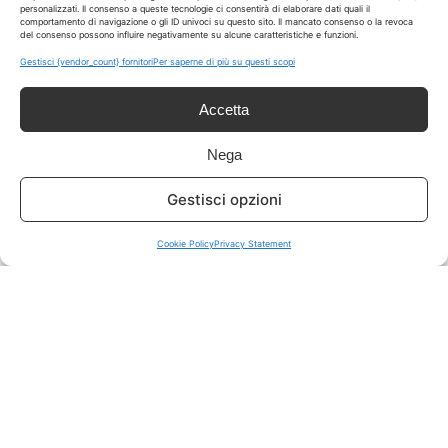
personalizzati. Il consenso a queste tecnologie ci consentirà di elaborare dati quali il
comportamento di navigazione o gli ID univoci su questo sito. Il mancato consenso o la revoca
del consenso possono influire negativamente su alcune caratteristiche e funzioni.
ISCRIVITI A TUTTO
➔
Gestisci {vendor_count} fornitori
Per saperne di più su questi scopi
Un click per tutti i canali!
Accetta
LIVE OFFERTE
Nega
🔥
💻
Gestisci opzioni
Tutte
Tech
Cookie Policy
Privacy Statement
🛒
👗
Spesa
Moda
🏠
💎
Casa
Extra