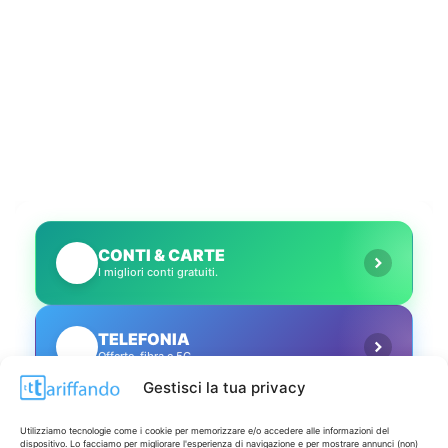
CONTI & CARTE
💳
I migliori conti gratuiti.
TELEFONIA
📱
Offerte, fibra e 5G.
Gestisci la tua privacy
GRANDI OFFERTE
🔥
Utilizziamo tecnologie come i cookie per memorizzare e/o accedere alle informazioni del
Le migliori occasioni oggi.
dispositivo. Lo facciamo per migliorare l'esperienza di navigazione e per mostrare annunci (non)