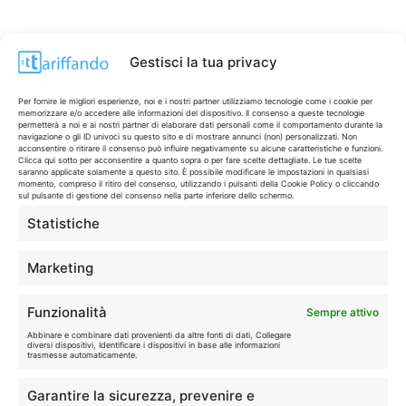
Gestisci la tua privacy
Per fornire le migliori esperienze, noi e i nostri partner utilizziamo tecnologie come i cookie per
memorizzare e/o accedere alle informazioni del dispositivo. Il consenso a queste tecnologie
permetterà a noi e ai nostri partner di elaborare dati personali come il comportamento durante la
navigazione o gli ID univoci su questo sito e di mostrare annunci (non) personalizzati. Non
acconsentire o ritirare il consenso può influire negativamente su alcune caratteristiche e funzioni.
Clicca qui sotto per acconsentire a quanto sopra o per fare scelte dettagliate. Le tue scelte
saranno applicate solamente a questo sito. È possibile modificare le impostazioni in qualsiasi
momento, compreso il ritiro del consenso, utilizzando i pulsanti della Cookie Policy o cliccando
sul pulsante di gestione del consenso nella parte inferiore dello schermo.
Statistiche
CONTI & CARTE
💳
I migliori conti gratuiti.
Marketing
TELEFONIA
📱
Funzionalità
Sempre attivo
Offerte, fibra e 5G.
Abbinare e combinare dati provenienti da altre fonti di dati, Collegare
diversi dispositivi, Identificare i dispositivi in base alle informazioni
trasmesse automaticamente.
GRANDI OFFERTE
🔥
Garantire la sicurezza, prevenire e
Le migliori occasioni oggi.