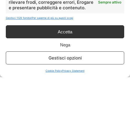
rilevare frodi, correggere errori, Erogare
Sempre attivo
e presentare pubblicità e contenuto.
ISCRIVITI A TUTTO
➔
Gestisci 1129 fornitori
Per saperne di più su questi scopi
Un click per tutti i canali!
Accetta
LIVE OFFERTE
Nega
🔥
💻
Gestisci opzioni
Tutte
Tech
Cookie Policy
Privacy Statement
🛒
👗
Spesa
Moda
🏠
💎
Casa
Extra