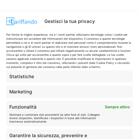
Gestisci la tua privacy
Per fornire le migliori esperienze, noi e i nostri partner utilizziamo tecnologie come i cookie per
memorizzare e/o accedere alle informazioni del dispositivo. Il consenso a queste tecnologie
permetterà a noi e ai nostri partner di elaborare dati personali come il comportamento durante la
navigazione o gli ID univoci su questo sito e di mostrare annunci (non) personalizzati. Non
acconsentire o ritirare il consenso può influire negativamente su alcune caratteristiche e funzioni.
Clicca qui sotto per acconsentire a quanto sopra o per fare scelte dettagliate. Le tue scelte
saranno applicate solamente a questo sito. È possibile modificare le impostazioni in qualsiasi
momento, compreso il ritiro del consenso, utilizzando i pulsanti della Cookie Policy o cliccando
sul pulsante di gestione del consenso nella parte inferiore dello schermo.
Statistiche
CONTI & CARTE
💳
I migliori conti gratuiti.
Marketing
TELEFONIA
📱
Funzionalità
Sempre attivo
Offerte, fibra e 5G.
Abbinare e combinare dati provenienti da altre fonti di dati, Collegare
diversi dispositivi, Identificare i dispositivi in base alle informazioni
trasmesse automaticamente.
GRANDI OFFERTE
🔥
Garantire la sicurezza, prevenire e
Le migliori occasioni oggi.