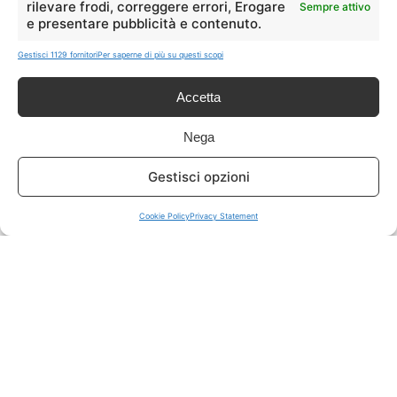
rilevare frodi, correggere errori, Erogare
Sempre attivo
e presentare pubblicità e contenuto.
ISCRIVITI A TUTTO
➔
Gestisci 1129 fornitori
Per saperne di più su questi scopi
Un click per tutti i canali!
Accetta
LIVE OFFERTE
Nega
🔥
💻
Gestisci opzioni
Tutte
Tech
Cookie Policy
Privacy Statement
🛒
👗
Spesa
Moda
🏠
💎
Casa
Extra