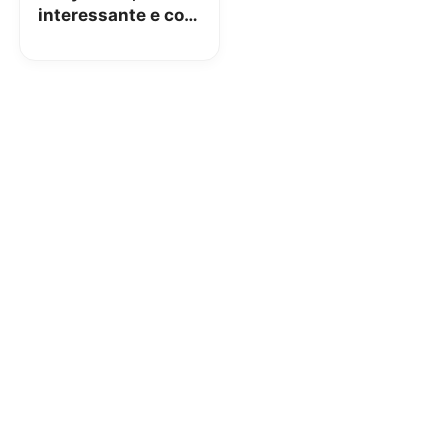
interessante e con
ChromeBook Go
14″ di Samsung in
regalo