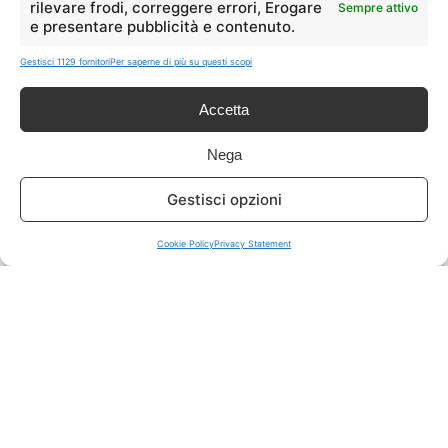
rilevare frodi, correggere errori, Erogare
Sempre attivo
e presentare pubblicità e contenuto.
ISCRIVITI A TUTTO
➔
Gestisci 1129 fornitori
Per saperne di più su questi scopi
Un click per tutti i canali!
Accetta
LIVE OFFERTE
Nega
🔥
💻
Gestisci opzioni
Tutte
Tech
Cookie Policy
Privacy Statement
🛒
👗
Spesa
Moda
🏠
💎
Casa
Extra