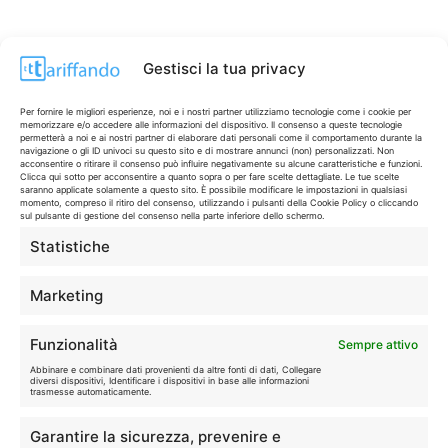
Gestisci la tua privacy
Per fornire le migliori esperienze, noi e i nostri partner utilizziamo tecnologie come i cookie per
memorizzare e/o accedere alle informazioni del dispositivo. Il consenso a queste tecnologie
permetterà a noi e ai nostri partner di elaborare dati personali come il comportamento durante la
navigazione o gli ID univoci su questo sito e di mostrare annunci (non) personalizzati. Non
acconsentire o ritirare il consenso può influire negativamente su alcune caratteristiche e funzioni.
Clicca qui sotto per acconsentire a quanto sopra o per fare scelte dettagliate. Le tue scelte
saranno applicate solamente a questo sito. È possibile modificare le impostazioni in qualsiasi
momento, compreso il ritiro del consenso, utilizzando i pulsanti della Cookie Policy o cliccando
sul pulsante di gestione del consenso nella parte inferiore dello schermo.
Statistiche
CONTI & CARTE
💳
I migliori conti gratuiti.
Marketing
TELEFONIA
📱
Funzionalità
Sempre attivo
Offerte, fibra e 5G.
Abbinare e combinare dati provenienti da altre fonti di dati, Collegare
diversi dispositivi, Identificare i dispositivi in base alle informazioni
trasmesse automaticamente.
GRANDI OFFERTE
🔥
Garantire la sicurezza, prevenire e
Le migliori occasioni oggi.