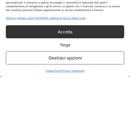
personalizzati. Il consenso a queste tecnologie ci consentirà di elaborare dati quali il
comportamento di navigazione o gli ID univoci su questo sito. Il mancato consenso o la revoca
del consenso possono influire negativamente su alcune caratteristiche e funzioni.
ISCRIVITI A TUTTO
➔
Gestisci {vendor_count} fornitori
Per saperne di più su questi scopi
Un click per tutti i canali!
Accetta
LIVE OFFERTE
Nega
🔥
💻
Gestisci opzioni
Tutte
Tech
Cookie Policy
Privacy Statement
🛒
👗
Spesa
Moda
🏠
💎
Casa
Extra