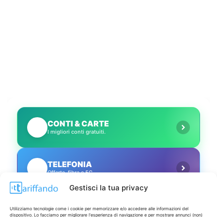
CONTI & CARTE
💳
I migliori conti gratuiti.
TELEFONIA
📱
Offerte, fibra e 5G.
Gestisci la tua privacy
GRANDI OFFERTE
🔥
Utilizziamo tecnologie come i cookie per memorizzare e/o accedere alle informazioni del
Le migliori occasioni oggi.
dispositivo. Lo facciamo per migliorare l'esperienza di navigazione e per mostrare annunci (non)