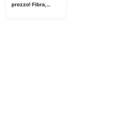
prezzo! Fibra,
100GB su SIM,
attivazione e
Modem incluso a
22,90€ al mese
per sempre