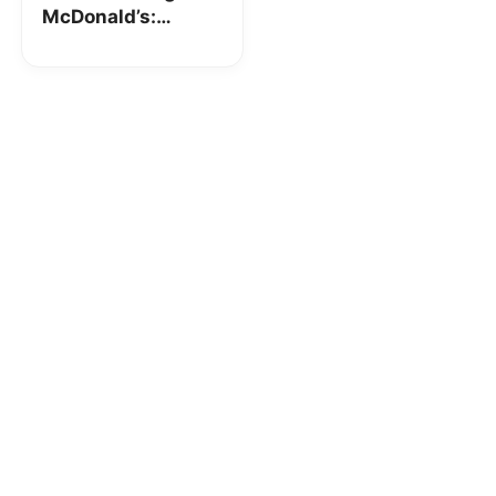
McDonald’s:
Crispy e patatine a
4€