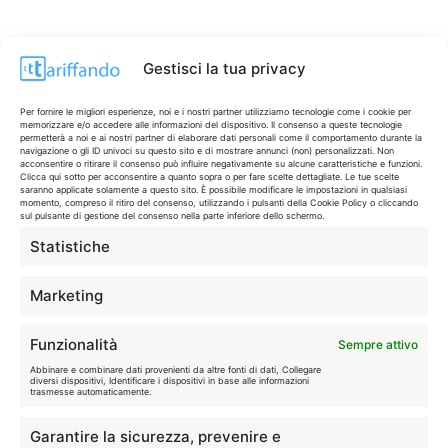
Gestisci la tua privacy
Per fornire le migliori esperienze, noi e i nostri partner utilizziamo tecnologie come i cookie per
memorizzare e/o accedere alle informazioni del dispositivo. Il consenso a queste tecnologie
permetterà a noi e ai nostri partner di elaborare dati personali come il comportamento durante la
navigazione o gli ID univoci su questo sito e di mostrare annunci (non) personalizzati. Non
acconsentire o ritirare il consenso può influire negativamente su alcune caratteristiche e funzioni.
Clicca qui sotto per acconsentire a quanto sopra o per fare scelte dettagliate. Le tue scelte
saranno applicate solamente a questo sito. È possibile modificare le impostazioni in qualsiasi
momento, compreso il ritiro del consenso, utilizzando i pulsanti della Cookie Policy o cliccando
sul pulsante di gestione del consenso nella parte inferiore dello schermo.
Statistiche
CONTI & CARTE
💳
I migliori conti gratuiti.
Marketing
TELEFONIA
📱
Funzionalità
Sempre attivo
Offerte, fibra e 5G.
Abbinare e combinare dati provenienti da altre fonti di dati, Collegare
diversi dispositivi, Identificare i dispositivi in base alle informazioni
trasmesse automaticamente.
GRANDI OFFERTE
🔥
Garantire la sicurezza, prevenire e
Le migliori occasioni oggi.