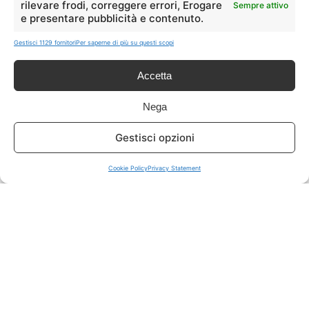
rilevare frodi, correggere errori, Erogare
Sempre attivo
e presentare pubblicità e contenuto.
ISCRIVITI A TUTTO
➔
Gestisci 1129 fornitori
Per saperne di più su questi scopi
Un click per tutti i canali!
Accetta
LIVE OFFERTE
Nega
🔥
💻
Gestisci opzioni
Tutte
Tech
Cookie Policy
Privacy Statement
🛒
👗
Spesa
Moda
🏠
💎
Casa
Extra