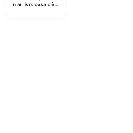
in arrivo: cosa c’è
da sapere e le date
chiave