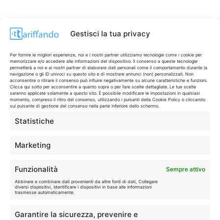
Gestisci la tua privacy
Per fornire le migliori esperienze, noi e i nostri partner utilizziamo tecnologie come i cookie per
memorizzare e/o accedere alle informazioni del dispositivo. Il consenso a queste tecnologie
permetterà a noi e ai nostri partner di elaborare dati personali come il comportamento durante la
navigazione o gli ID univoci su questo sito e di mostrare annunci (non) personalizzati. Non
acconsentire o ritirare il consenso può influire negativamente su alcune caratteristiche e funzioni.
Clicca qui sotto per acconsentire a quanto sopra o per fare scelte dettagliate. Le tue scelte
saranno applicate solamente a questo sito. È possibile modificare le impostazioni in qualsiasi
momento, compreso il ritiro del consenso, utilizzando i pulsanti della Cookie Policy o cliccando
sul pulsante di gestione del consenso nella parte inferiore dello schermo.
Statistiche
CONTI & CARTE
💳
I migliori conti gratuiti.
Marketing
TELEFONIA
📱
Funzionalità
Sempre attivo
Offerte, fibra e 5G.
Abbinare e combinare dati provenienti da altre fonti di dati, Collegare
diversi dispositivi, Identificare i dispositivi in base alle informazioni
trasmesse automaticamente.
GRANDI OFFERTE
🔥
Garantire la sicurezza, prevenire e
Le migliori occasioni oggi.