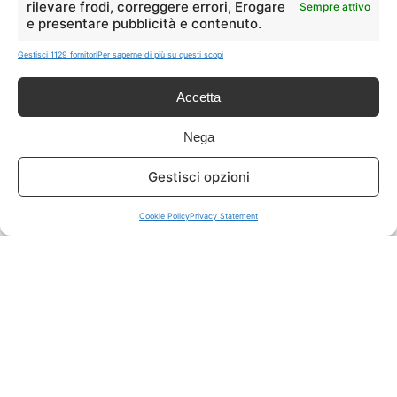
rilevare frodi, correggere errori, Erogare
Sempre attivo
e presentare pubblicità e contenuto.
ISCRIVITI A TUTTO
➔
Gestisci 1129 fornitori
Per saperne di più su questi scopi
Un click per tutti i canali!
Accetta
LIVE OFFERTE
Nega
🔥
💻
Gestisci opzioni
Tutte
Tech
Cookie Policy
Privacy Statement
🛒
👗
Spesa
Moda
🏠
💎
Casa
Extra