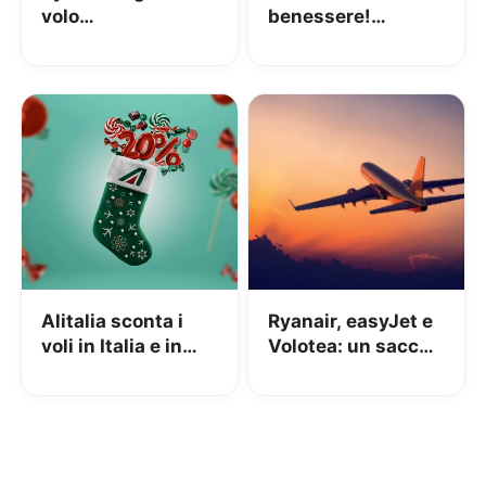
volo
benessere!
acquistandone
Multicentrum vi
uno a partire da
regala un volo in
5€!
Europa
Alitalia sconta i
Ryanair, easyJet e
voli in Italia e in
Volotea: un sacco
Europa del 20%
di sconti
prenotando nel
weekend!