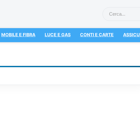
MOBILE E FIBRA
LUCE E GAS
CONTI E CARTE
ASSICU