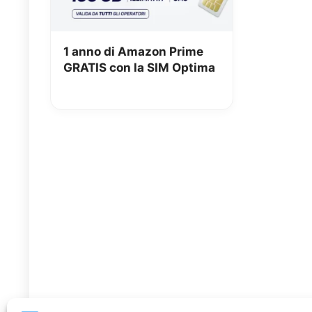
1 anno di Amazon Prime
GRATIS con la SIM Optima