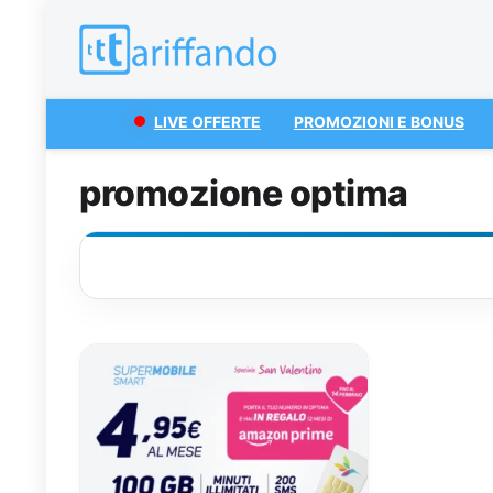
LIVE OFFERTE
PROMOZIONI E BONUS
promozione optima