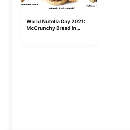
World Nutella Day 2021:
McCrunchy Bread in
OMAGGIO