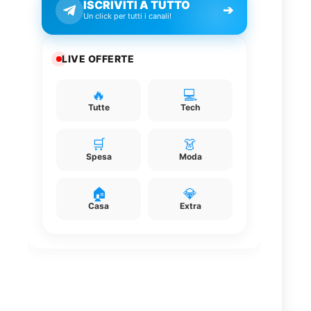
ISCRIVITI A TUTTO
➔
Un click per tutti i canali!
LIVE OFFERTE
🔥
💻
Tutte
Tech
🛒
👗
Spesa
Moda
🏠
💎
Casa
Extra