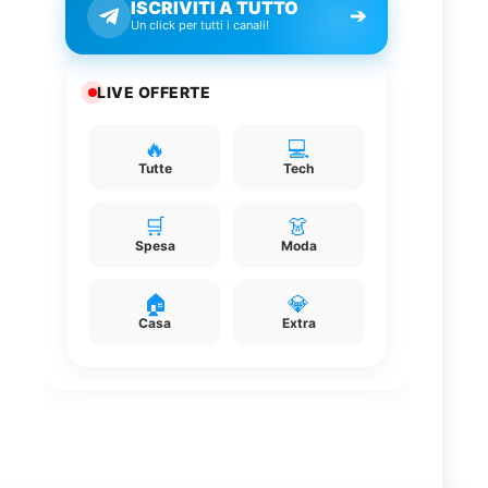
ISCRIVITI A TUTTO
➔
Un click per tutti i canali!
LIVE OFFERTE
🔥
💻
Tutte
Tech
🛒
👗
Spesa
Moda
🏠
💎
Casa
Extra