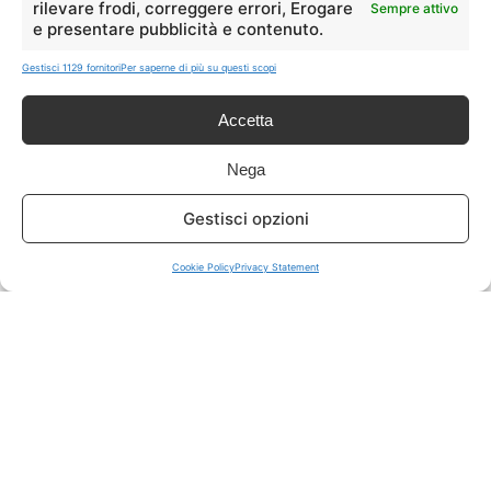
rilevare frodi, correggere errori, Erogare
Sempre attivo
e presentare pubblicità e contenuto.
ISCRIVITI A TUTTO
➔
Gestisci 1129 fornitori
Per saperne di più su questi scopi
Un click per tutti i canali!
Accetta
LIVE OFFERTE
Nega
🔥
💻
Gestisci opzioni
Tutte
Tech
Cookie Policy
Privacy Statement
🛒
👗
Spesa
Moda
🏠
💎
Casa
Extra