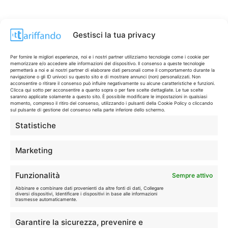
Gestisci la tua privacy
Per fornire le migliori esperienze, noi e i nostri partner utilizziamo tecnologie come i cookie per
memorizzare e/o accedere alle informazioni del dispositivo. Il consenso a queste tecnologie
permetterà a noi e ai nostri partner di elaborare dati personali come il comportamento durante la
navigazione o gli ID univoci su questo sito e di mostrare annunci (non) personalizzati. Non
acconsentire o ritirare il consenso può influire negativamente su alcune caratteristiche e funzioni.
Clicca qui sotto per acconsentire a quanto sopra o per fare scelte dettagliate. Le tue scelte
saranno applicate solamente a questo sito. È possibile modificare le impostazioni in qualsiasi
momento, compreso il ritiro del consenso, utilizzando i pulsanti della Cookie Policy o cliccando
sul pulsante di gestione del consenso nella parte inferiore dello schermo.
Statistiche
CONTI & CARTE
💳
I migliori conti gratuiti.
Marketing
TELEFONIA
📱
Funzionalità
Sempre attivo
Offerte, fibra e 5G.
Abbinare e combinare dati provenienti da altre fonti di dati, Collegare
diversi dispositivi, Identificare i dispositivi in base alle informazioni
trasmesse automaticamente.
GRANDI OFFERTE
🔥
Garantire la sicurezza, prevenire e
Le migliori occasioni oggi.