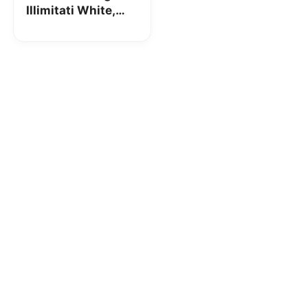
Illimitati White,
con giga illimitati a
4,99 euro al mese