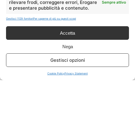
rilevare frodi, correggere errori, Erogare
Sempre attivo
e presentare pubblicità e contenuto.
ISCRIVITI A TUTTO
➔
Gestisci 1129 fornitori
Per saperne di più su questi scopi
Un click per tutti i canali!
Accetta
LIVE OFFERTE
Nega
🔥
💻
Gestisci opzioni
Tutte
Tech
Cookie Policy
Privacy Statement
🛒
👗
Spesa
Moda
🏠
💎
Casa
Extra