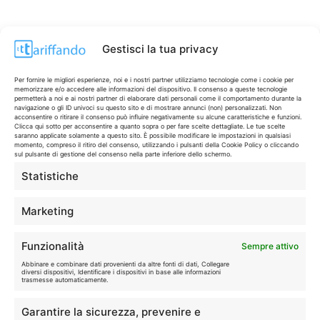
Gestisci la tua privacy
Per fornire le migliori esperienze, noi e i nostri partner utilizziamo tecnologie come i cookie per
memorizzare e/o accedere alle informazioni del dispositivo. Il consenso a queste tecnologie
permetterà a noi e ai nostri partner di elaborare dati personali come il comportamento durante la
navigazione o gli ID univoci su questo sito e di mostrare annunci (non) personalizzati. Non
acconsentire o ritirare il consenso può influire negativamente su alcune caratteristiche e funzioni.
Clicca qui sotto per acconsentire a quanto sopra o per fare scelte dettagliate. Le tue scelte
saranno applicate solamente a questo sito. È possibile modificare le impostazioni in qualsiasi
momento, compreso il ritiro del consenso, utilizzando i pulsanti della Cookie Policy o cliccando
sul pulsante di gestione del consenso nella parte inferiore dello schermo.
Statistiche
CONTI & CARTE
💳
I migliori conti gratuiti.
Marketing
TELEFONIA
📱
Funzionalità
Sempre attivo
Offerte, fibra e 5G.
Abbinare e combinare dati provenienti da altre fonti di dati, Collegare
diversi dispositivi, Identificare i dispositivi in base alle informazioni
trasmesse automaticamente.
GRANDI OFFERTE
🔥
Garantire la sicurezza, prevenire e
Le migliori occasioni oggi.