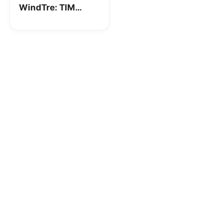
WindTre: TIM
Seven Super Go
con minuti e 50GB
a 7€