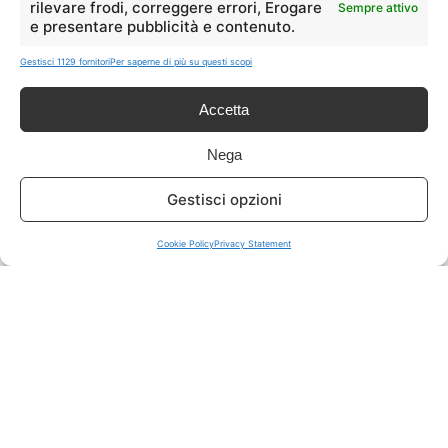
rilevare frodi, correggere errori, Erogare
Sempre attivo
e presentare pubblicità e contenuto.
ISCRIVITI A TUTTO
➔
Gestisci 1129 fornitori
Per saperne di più su questi scopi
Un click per tutti i canali!
Accetta
LIVE OFFERTE
Nega
🔥
💻
Gestisci opzioni
Tutte
Tech
Cookie Policy
Privacy Statement
🛒
👗
Spesa
Moda
🏠
💎
Casa
Extra