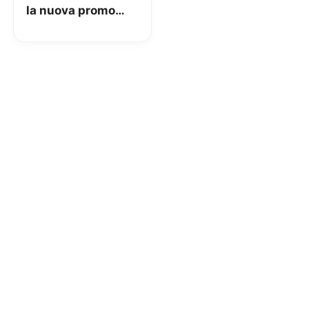
la nuova promo
con 15GB a 5€ per i
già clienti