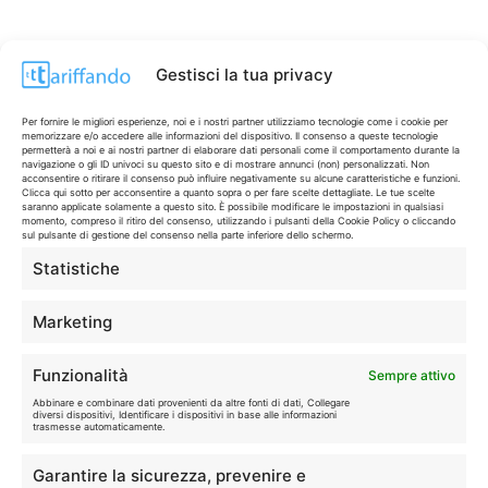
Gestisci la tua privacy
Per fornire le migliori esperienze, noi e i nostri partner utilizziamo tecnologie come i cookie per
memorizzare e/o accedere alle informazioni del dispositivo. Il consenso a queste tecnologie
permetterà a noi e ai nostri partner di elaborare dati personali come il comportamento durante la
navigazione o gli ID univoci su questo sito e di mostrare annunci (non) personalizzati. Non
acconsentire o ritirare il consenso può influire negativamente su alcune caratteristiche e funzioni.
Clicca qui sotto per acconsentire a quanto sopra o per fare scelte dettagliate. Le tue scelte
saranno applicate solamente a questo sito. È possibile modificare le impostazioni in qualsiasi
momento, compreso il ritiro del consenso, utilizzando i pulsanti della Cookie Policy o cliccando
sul pulsante di gestione del consenso nella parte inferiore dello schermo.
Statistiche
CONTI & CARTE
💳
I migliori conti gratuiti.
Marketing
TELEFONIA
📱
Funzionalità
Sempre attivo
Offerte, fibra e 5G.
Abbinare e combinare dati provenienti da altre fonti di dati, Collegare
diversi dispositivi, Identificare i dispositivi in base alle informazioni
trasmesse automaticamente.
GRANDI OFFERTE
🔥
Garantire la sicurezza, prevenire e
Le migliori occasioni oggi.