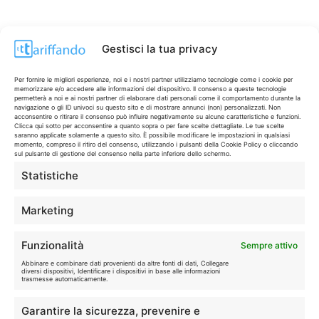
Gestisci la tua privacy
Per fornire le migliori esperienze, noi e i nostri partner utilizziamo tecnologie come i cookie per
memorizzare e/o accedere alle informazioni del dispositivo. Il consenso a queste tecnologie
permetterà a noi e ai nostri partner di elaborare dati personali come il comportamento durante la
navigazione o gli ID univoci su questo sito e di mostrare annunci (non) personalizzati. Non
acconsentire o ritirare il consenso può influire negativamente su alcune caratteristiche e funzioni.
Clicca qui sotto per acconsentire a quanto sopra o per fare scelte dettagliate. Le tue scelte
saranno applicate solamente a questo sito. È possibile modificare le impostazioni in qualsiasi
momento, compreso il ritiro del consenso, utilizzando i pulsanti della Cookie Policy o cliccando
sul pulsante di gestione del consenso nella parte inferiore dello schermo.
Statistiche
CONTI & CARTE
💳
I migliori conti gratuiti.
Marketing
TELEFONIA
📱
Funzionalità
Sempre attivo
Offerte, fibra e 5G.
Abbinare e combinare dati provenienti da altre fonti di dati, Collegare
diversi dispositivi, Identificare i dispositivi in base alle informazioni
trasmesse automaticamente.
GRANDI OFFERTE
🔥
Garantire la sicurezza, prevenire e
Le migliori occasioni oggi.