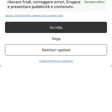
rilevare frodi, correggere errori, Erogare
Sempre attivo
e presentare pubblicità e contenuto.
ISCRIVITI A TUTTO
➔
Gestisci 1129 fornitori
Per saperne di più su questi scopi
Un click per tutti i canali!
Accetta
LIVE OFFERTE
Nega
🔥
💻
Gestisci opzioni
Tutte
Tech
Cookie Policy
Privacy Statement
🛒
👗
Spesa
Moda
🏠
💎
Casa
Extra