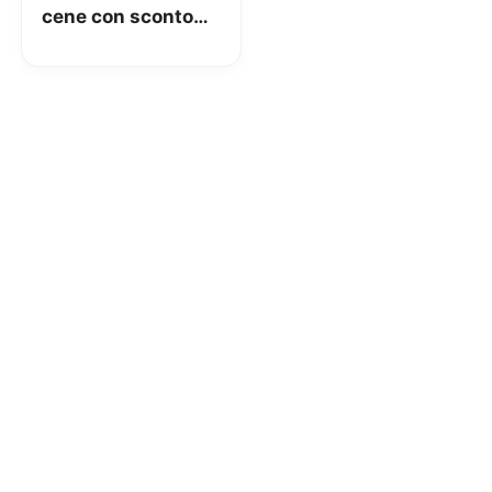
cene con sconto
del 15% fino al 30
gennaio