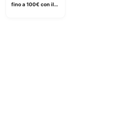
fino a 100€ con il
conto gratuito di
Crédit Agricole