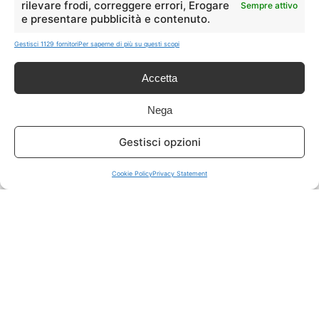
rilevare frodi, correggere errori, Erogare
Sempre attivo
e presentare pubblicità e contenuto.
ISCRIVITI A TUTTO
➔
Gestisci 1129 fornitori
Per saperne di più su questi scopi
Un click per tutti i canali!
Accetta
LIVE OFFERTE
Nega
🔥
💻
Gestisci opzioni
Tutte
Tech
Cookie Policy
Privacy Statement
🛒
👗
Spesa
Moda
🏠
💎
Casa
Extra