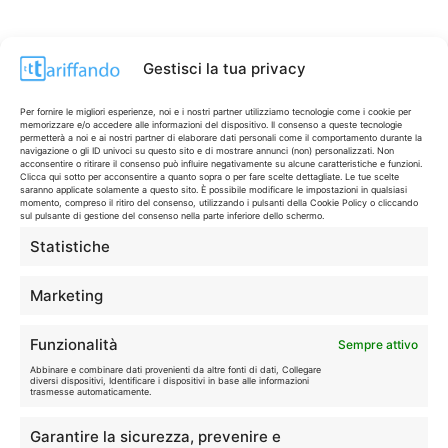
Gestisci la tua privacy
Per fornire le migliori esperienze, noi e i nostri partner utilizziamo tecnologie come i cookie per
memorizzare e/o accedere alle informazioni del dispositivo. Il consenso a queste tecnologie
permetterà a noi e ai nostri partner di elaborare dati personali come il comportamento durante la
navigazione o gli ID univoci su questo sito e di mostrare annunci (non) personalizzati. Non
acconsentire o ritirare il consenso può influire negativamente su alcune caratteristiche e funzioni.
Clicca qui sotto per acconsentire a quanto sopra o per fare scelte dettagliate. Le tue scelte
saranno applicate solamente a questo sito. È possibile modificare le impostazioni in qualsiasi
momento, compreso il ritiro del consenso, utilizzando i pulsanti della Cookie Policy o cliccando
sul pulsante di gestione del consenso nella parte inferiore dello schermo.
Statistiche
CONTI & CARTE
💳
I migliori conti gratuiti.
Marketing
TELEFONIA
📱
Funzionalità
Sempre attivo
Offerte, fibra e 5G.
Abbinare e combinare dati provenienti da altre fonti di dati, Collegare
diversi dispositivi, Identificare i dispositivi in base alle informazioni
trasmesse automaticamente.
GRANDI OFFERTE
🔥
Garantire la sicurezza, prevenire e
Le migliori occasioni oggi.