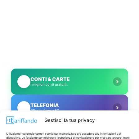
CONTI & CARTE
💳
I migliori conti gratuiti.
TELEFONIA
📱
Offerte, fibra e 5G.
Gestisci la tua privacy
GRANDI OFFERTE
🔥
Utilizziamo tecnologie come i cookie per memorizzare e/o accedere alle informazioni del
Le migliori occasioni oggi.
dispositivo. Lo facciamo per migliorare l'esperienza di navigazione e per mostrare annunci (non)