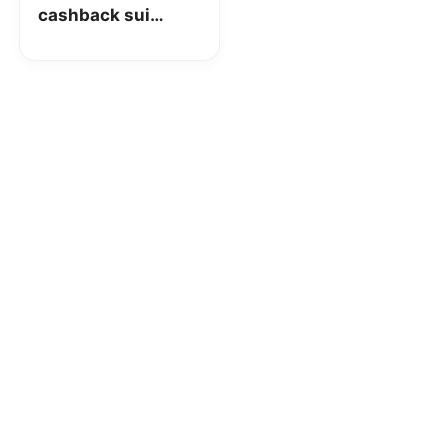
cashback sui
prodotti di
trattamento del
viso