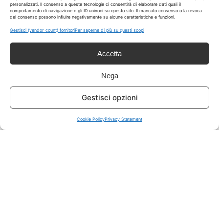
personalizzati. Il consenso a queste tecnologie ci consentirà di elaborare dati quali il
comportamento di navigazione o gli ID univoci su questo sito. Il mancato consenso o la revoca
del consenso possono influire negativamente su alcune caratteristiche e funzioni.
ISCRIVITI A TUTTO
➔
Gestisci {vendor_count} fornitori
Per saperne di più su questi scopi
Un click per tutti i canali!
Accetta
LIVE OFFERTE
Nega
🔥
💻
Gestisci opzioni
Tutte
Tech
Cookie Policy
Privacy Statement
🛒
👗
Spesa
Moda
🏠
💎
Casa
Extra