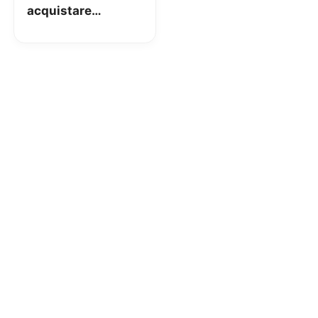
acquistare
prodotti Plus
senza un carrello
di 19€