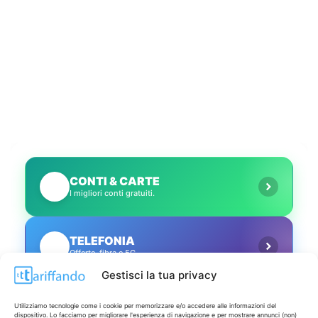
CONTI & CARTE
💳
I migliori conti gratuiti.
TELEFONIA
📱
Offerte, fibra e 5G.
Gestisci la tua privacy
GRANDI OFFERTE
🔥
Utilizziamo tecnologie come i cookie per memorizzare e/o accedere alle informazioni del
Le migliori occasioni oggi.
dispositivo. Lo facciamo per migliorare l'esperienza di navigazione e per mostrare annunci (non)