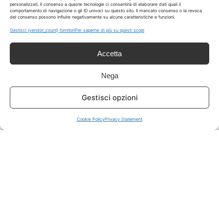
personalizzati. Il consenso a queste tecnologie ci consentirà di elaborare dati quali il
comportamento di navigazione o gli ID univoci su questo sito. Il mancato consenso o la revoca
del consenso possono influire negativamente su alcune caratteristiche e funzioni.
ISCRIVITI A TUTTO
➔
Gestisci {vendor_count} fornitori
Per saperne di più su questi scopi
Un click per tutti i canali!
Accetta
LIVE OFFERTE
Nega
🔥
💻
Gestisci opzioni
Tutte
Tech
Cookie Policy
Privacy Statement
🛒
👗
Spesa
Moda
🏠
💎
Casa
Extra