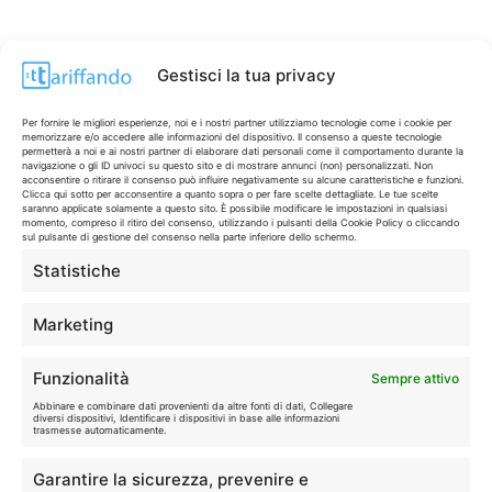
Gestisci la tua privacy
Per fornire le migliori esperienze, noi e i nostri partner utilizziamo tecnologie come i cookie per
memorizzare e/o accedere alle informazioni del dispositivo. Il consenso a queste tecnologie
permetterà a noi e ai nostri partner di elaborare dati personali come il comportamento durante la
navigazione o gli ID univoci su questo sito e di mostrare annunci (non) personalizzati. Non
acconsentire o ritirare il consenso può influire negativamente su alcune caratteristiche e funzioni.
Clicca qui sotto per acconsentire a quanto sopra o per fare scelte dettagliate. Le tue scelte
saranno applicate solamente a questo sito. È possibile modificare le impostazioni in qualsiasi
momento, compreso il ritiro del consenso, utilizzando i pulsanti della Cookie Policy o cliccando
sul pulsante di gestione del consenso nella parte inferiore dello schermo.
Statistiche
CONTI & CARTE
💳
I migliori conti gratuiti.
Marketing
TELEFONIA
📱
Funzionalità
Sempre attivo
Offerte, fibra e 5G.
Abbinare e combinare dati provenienti da altre fonti di dati, Collegare
diversi dispositivi, Identificare i dispositivi in base alle informazioni
trasmesse automaticamente.
GRANDI OFFERTE
🔥
Garantire la sicurezza, prevenire e
Le migliori occasioni oggi.