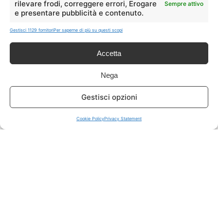
rilevare frodi, correggere errori, Erogare
Sempre attivo
e presentare pubblicità e contenuto.
ISCRIVITI A TUTTO
➔
Gestisci 1129 fornitori
Per saperne di più su questi scopi
Un click per tutti i canali!
Accetta
LIVE OFFERTE
Nega
🔥
💻
Gestisci opzioni
Tutte
Tech
Cookie Policy
Privacy Statement
🛒
👗
Spesa
Moda
🏠
💎
Casa
Extra