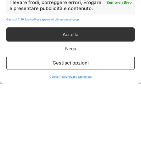
rilevare frodi, correggere errori, Erogare
Sempre attivo
e presentare pubblicità e contenuto.
ISCRIVITI A TUTTO
➔
Gestisci 1129 fornitori
Per saperne di più su questi scopi
Un click per tutti i canali!
Accetta
LIVE OFFERTE
Nega
🔥
💻
Gestisci opzioni
Tutte
Tech
Cookie Policy
Privacy Statement
🛒
👗
Spesa
Moda
🏠
💎
Casa
Extra