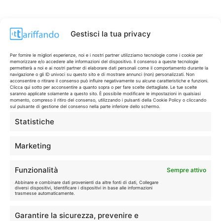
Gestisci la tua privacy
Per fornire le migliori esperienze, noi e i nostri partner utilizziamo tecnologie come i cookie per
memorizzare e/o accedere alle informazioni del dispositivo. Il consenso a queste tecnologie
permetterà a noi e ai nostri partner di elaborare dati personali come il comportamento durante la
navigazione o gli ID univoci su questo sito e di mostrare annunci (non) personalizzati. Non
acconsentire o ritirare il consenso può influire negativamente su alcune caratteristiche e funzioni.
Clicca qui sotto per acconsentire a quanto sopra o per fare scelte dettagliate. Le tue scelte
saranno applicate solamente a questo sito. È possibile modificare le impostazioni in qualsiasi
momento, compreso il ritiro del consenso, utilizzando i pulsanti della Cookie Policy o cliccando
sul pulsante di gestione del consenso nella parte inferiore dello schermo.
Statistiche
CONTI & CARTE
💳
I migliori conti gratuiti.
Marketing
TELEFONIA
📱
Funzionalità
Sempre attivo
Offerte, fibra e 5G.
Abbinare e combinare dati provenienti da altre fonti di dati, Collegare
diversi dispositivi, Identificare i dispositivi in base alle informazioni
trasmesse automaticamente.
GRANDI OFFERTE
🔥
Garantire la sicurezza, prevenire e
Le migliori occasioni oggi.