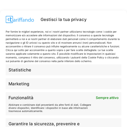
Gestisci la tua privacy
Per fornire le migliori esperienze, noi e i nostri partner utilizziamo tecnologie come i cookie per
memorizzare e/o accedere alle informazioni del dispositivo. Il consenso a queste tecnologie
permetterà a noi e ai nostri partner di elaborare dati personali come il comportamento durante la
navigazione o gli ID univoci su questo sito e di mostrare annunci (non) personalizzati. Non
acconsentire o ritirare il consenso può influire negativamente su alcune caratteristiche e funzioni.
Clicca qui sotto per acconsentire a quanto sopra o per fare scelte dettagliate. Le tue scelte
saranno applicate solamente a questo sito. È possibile modificare le impostazioni in qualsiasi
momento, compreso il ritiro del consenso, utilizzando i pulsanti della Cookie Policy o cliccando
sul pulsante di gestione del consenso nella parte inferiore dello schermo.
Statistiche
CONTI & CARTE
💳
I migliori conti gratuiti.
Marketing
TELEFONIA
📱
Funzionalità
Sempre attivo
Offerte, fibra e 5G.
Abbinare e combinare dati provenienti da altre fonti di dati, Collegare
diversi dispositivi, Identificare i dispositivi in base alle informazioni
trasmesse automaticamente.
GRANDI OFFERTE
🔥
Garantire la sicurezza, prevenire e
Le migliori occasioni oggi.