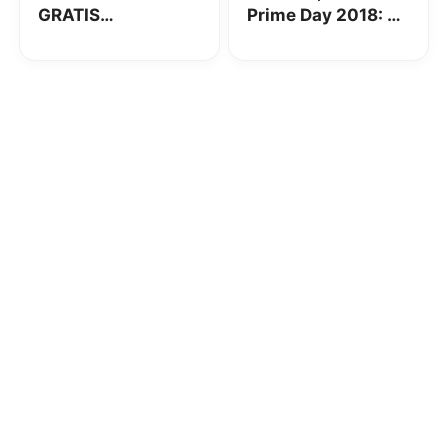
GRATIS
Prime Day 2018: 36
acquistando un
ore di offerte!
buono da 30€ –
Cumulabili!