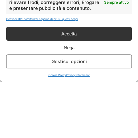
rilevare frodi, correggere errori, Erogare
Sempre attivo
e presentare pubblicità e contenuto.
ISCRIVITI A TUTTO
➔
Gestisci 1129 fornitori
Per saperne di più su questi scopi
Un click per tutti i canali!
Accetta
LIVE OFFERTE
Nega
🔥
💻
Gestisci opzioni
Tutte
Tech
Cookie Policy
Privacy Statement
🛒
👗
Spesa
Moda
🏠
💎
Casa
Extra