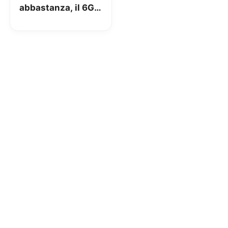
abbastanza, il 6G
dovrebbe essere
8.000 volte più
veloce