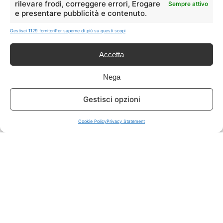
rilevare frodi, correggere errori, Erogare
Sempre attivo
e presentare pubblicità e contenuto.
ISCRIVITI A TUTTO
➔
Gestisci 1129 fornitori
Per saperne di più su questi scopi
Un click per tutti i canali!
Accetta
LIVE OFFERTE
Nega
🔥
💻
Gestisci opzioni
Tutte
Tech
Cookie Policy
Privacy Statement
🛒
👗
Spesa
Moda
🏠
💎
Casa
Extra