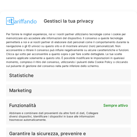
Gestisci la tua privacy
Per fornire le migliori esperienze, noi e i nostri partner utilizziamo tecnologie come i cookie per
memorizzare e/o accedere alle informazioni del dispositivo. Il consenso a queste tecnologie
permetterà a noi e ai nostri partner di elaborare dati personali come il comportamento durante la
navigazione o gli ID univoci su questo sito e di mostrare annunci (non) personalizzati. Non
acconsentire o ritirare il consenso può influire negativamente su alcune caratteristiche e funzioni.
Clicca qui sotto per acconsentire a quanto sopra o per fare scelte dettagliate. Le tue scelte
saranno applicate solamente a questo sito. È possibile modificare le impostazioni in qualsiasi
momento, compreso il ritiro del consenso, utilizzando i pulsanti della Cookie Policy o cliccando
sul pulsante di gestione del consenso nella parte inferiore dello schermo.
Statistiche
CONTI & CARTE
💳
I migliori conti gratuiti.
Marketing
TELEFONIA
📱
Funzionalità
Sempre attivo
Offerte, fibra e 5G.
Abbinare e combinare dati provenienti da altre fonti di dati, Collegare
diversi dispositivi, Identificare i dispositivi in base alle informazioni
trasmesse automaticamente.
GRANDI OFFERTE
🔥
Garantire la sicurezza, prevenire e
Le migliori occasioni oggi.