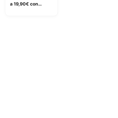
a 19,90€ con
Cinema, Serie TV,
Serie A e
Champions
incluse per 1 anno