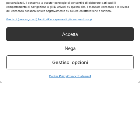
personalizzati. Il consenso a queste tecnologie ci consentirà di elaborare dati quali il
comportamento di navigazione o gli ID univoci su questo sito. Il mancato consenso o la revoca
del consenso possono influire negativamente su alcune caratteristiche e funzioni.
ISCRIVITI A TUTTO
➔
Gestisci {vendor_count} fornitori
Per saperne di più su questi scopi
Un click per tutti i canali!
Accetta
LIVE OFFERTE
Nega
🔥
💻
Gestisci opzioni
Tutte
Tech
Cookie Policy
Privacy Statement
🛒
👗
Spesa
Moda
🏠
💎
Casa
Extra