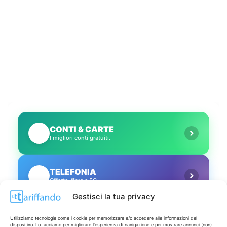
CONTI & CARTE
💳
I migliori conti gratuiti.
TELEFONIA
📱
Offerte, fibra e 5G.
Gestisci la tua privacy
GRANDI OFFERTE
🔥
Utilizziamo tecnologie come i cookie per memorizzare e/o accedere alle informazioni del
Le migliori occasioni oggi.
dispositivo. Lo facciamo per migliorare l'esperienza di navigazione e per mostrare annunci (non)