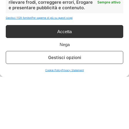
rilevare frodi, correggere errori, Erogare
Sempre attivo
e presentare pubblicità e contenuto.
ISCRIVITI A TUTTO
➔
Gestisci 1129 fornitori
Per saperne di più su questi scopi
Un click per tutti i canali!
Accetta
LIVE OFFERTE
Nega
🔥
💻
Gestisci opzioni
Tutte
Tech
Cookie Policy
Privacy Statement
🛒
👗
Spesa
Moda
🏠
💎
Casa
Extra