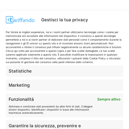
Gestisci la tua privacy
Per fornire le migliori esperienze, noi e i nostri partner utilizziamo tecnologie come i cookie per
memorizzare e/o accedere alle informazioni del dispositivo. Il consenso a queste tecnologie
permetterà a noi e ai nostri partner di elaborare dati personali come il comportamento durante la
navigazione o gli ID univoci su questo sito e di mostrare annunci (non) personalizzati. Non
acconsentire o ritirare il consenso può influire negativamente su alcune caratteristiche e funzioni.
Clicca qui sotto per acconsentire a quanto sopra o per fare scelte dettagliate. Le tue scelte
saranno applicate solamente a questo sito. È possibile modificare le impostazioni in qualsiasi
momento, compreso il ritiro del consenso, utilizzando i pulsanti della Cookie Policy o cliccando
sul pulsante di gestione del consenso nella parte inferiore dello schermo.
Statistiche
CONTI & CARTE
💳
I migliori conti gratuiti.
Marketing
TELEFONIA
📱
Funzionalità
Sempre attivo
Offerte, fibra e 5G.
Abbinare e combinare dati provenienti da altre fonti di dati, Collegare
diversi dispositivi, Identificare i dispositivi in base alle informazioni
trasmesse automaticamente.
GRANDI OFFERTE
🔥
Garantire la sicurezza, prevenire e
Le migliori occasioni oggi.