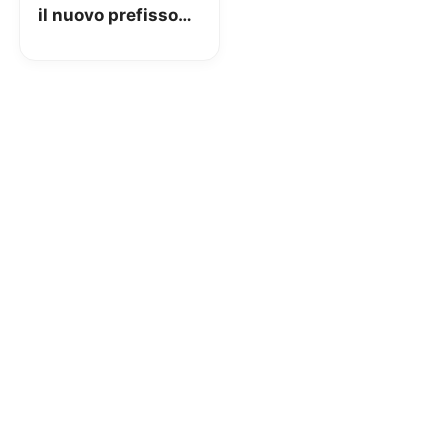
il nuovo prefisso
del gestore
virtuale