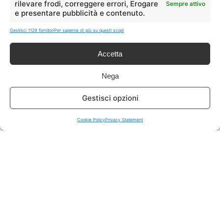
rilevare frodi, correggere errori, Erogare
Sempre attivo
e presentare pubblicità e contenuto.
ISCRIVITI A TUTTO
➔
Gestisci 1129 fornitori
Per saperne di più su questi scopi
Un click per tutti i canali!
Accetta
LIVE OFFERTE
Nega
🔥
💻
Gestisci opzioni
Tutte
Tech
Cookie Policy
Privacy Statement
🛒
👗
Spesa
Moda
🏠
💎
Casa
Extra