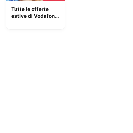
Tutte le offerte
estive di Vodafone
nel canvass di
Giugno! [RUMORS]