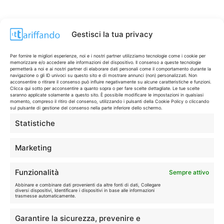
Gestisci la tua privacy
Per fornire le migliori esperienze, noi e i nostri partner utilizziamo tecnologie come i cookie per
memorizzare e/o accedere alle informazioni del dispositivo. Il consenso a queste tecnologie
permetterà a noi e ai nostri partner di elaborare dati personali come il comportamento durante la
navigazione o gli ID univoci su questo sito e di mostrare annunci (non) personalizzati. Non
acconsentire o ritirare il consenso può influire negativamente su alcune caratteristiche e funzioni.
Clicca qui sotto per acconsentire a quanto sopra o per fare scelte dettagliate. Le tue scelte
saranno applicate solamente a questo sito. È possibile modificare le impostazioni in qualsiasi
momento, compreso il ritiro del consenso, utilizzando i pulsanti della Cookie Policy o cliccando
sul pulsante di gestione del consenso nella parte inferiore dello schermo.
Statistiche
CONTI & CARTE
💳
I migliori conti gratuiti.
Marketing
TELEFONIA
📱
Funzionalità
Sempre attivo
Offerte, fibra e 5G.
Abbinare e combinare dati provenienti da altre fonti di dati, Collegare
diversi dispositivi, Identificare i dispositivi in base alle informazioni
trasmesse automaticamente.
GRANDI OFFERTE
🔥
Garantire la sicurezza, prevenire e
Le migliori occasioni oggi.