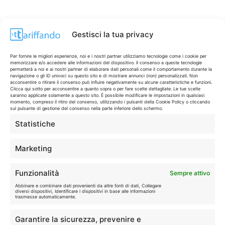
Gestisci la tua privacy
Per fornire le migliori esperienze, noi e i nostri partner utilizziamo tecnologie come i cookie per
memorizzare e/o accedere alle informazioni del dispositivo. Il consenso a queste tecnologie
permetterà a noi e ai nostri partner di elaborare dati personali come il comportamento durante la
navigazione o gli ID univoci su questo sito e di mostrare annunci (non) personalizzati. Non
acconsentire o ritirare il consenso può influire negativamente su alcune caratteristiche e funzioni.
Clicca qui sotto per acconsentire a quanto sopra o per fare scelte dettagliate. Le tue scelte
saranno applicate solamente a questo sito. È possibile modificare le impostazioni in qualsiasi
momento, compreso il ritiro del consenso, utilizzando i pulsanti della Cookie Policy o cliccando
sul pulsante di gestione del consenso nella parte inferiore dello schermo.
Statistiche
CONTI & CARTE
💳
I migliori conti gratuiti.
Marketing
TELEFONIA
📱
Funzionalità
Sempre attivo
Offerte, fibra e 5G.
Abbinare e combinare dati provenienti da altre fonti di dati, Collegare
diversi dispositivi, Identificare i dispositivi in base alle informazioni
trasmesse automaticamente.
GRANDI OFFERTE
🔥
Garantire la sicurezza, prevenire e
Le migliori occasioni oggi.