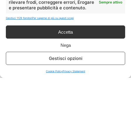
rilevare frodi, correggere errori, Erogare
Sempre attivo
e presentare pubblicità e contenuto.
ISCRIVITI A TUTTO
➔
Gestisci 1129 fornitori
Per saperne di più su questi scopi
Un click per tutti i canali!
Accetta
LIVE OFFERTE
Nega
🔥
💻
Gestisci opzioni
Tutte
Tech
Cookie Policy
Privacy Statement
🛒
👗
Spesa
Moda
🏠
💎
Casa
Extra