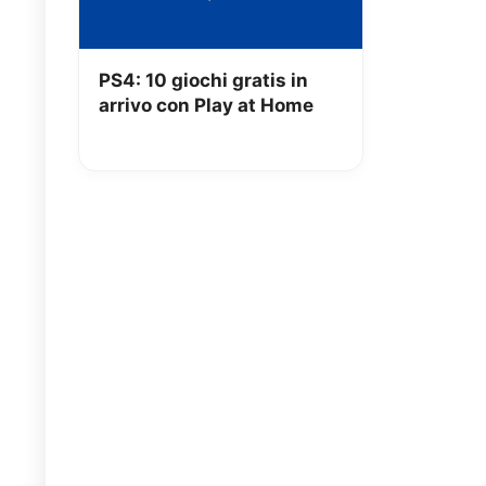
PS4: 10 giochi gratis in
arrivo con Play at Home