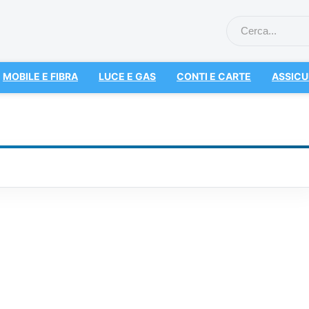
MOBILE E FIBRA
LUCE E GAS
CONTI E CARTE
ASSICU