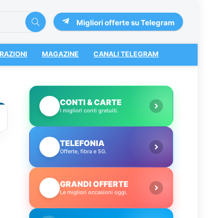
Migliori offerte su Telegram
RAZIONI
MAGAZINE
CANALI TELEGRAM
CONTI & CARTE
💳
I migliori conti gratuiti.
TELEFONIA
📱
Offerte, fibra e 5G.
GRANDI OFFERTE
🔥
Le migliori occasioni oggi.