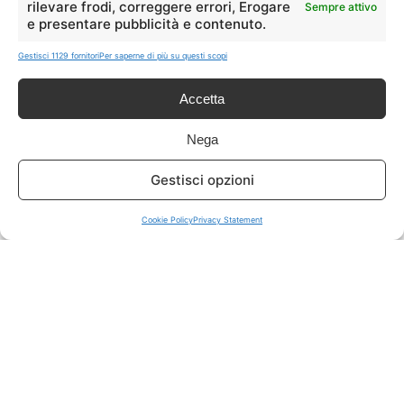
rilevare frodi, correggere errori, Erogare
Sempre attivo
e presentare pubblicità e contenuto.
ISCRIVITI A TUTTO
➔
Gestisci 1129 fornitori
Per saperne di più su questi scopi
Un click per tutti i canali!
Accetta
LIVE OFFERTE
Nega
🔥
💻
Gestisci opzioni
Tutte
Tech
Cookie Policy
Privacy Statement
🛒
👗
Spesa
Moda
🏠
💎
Casa
Extra