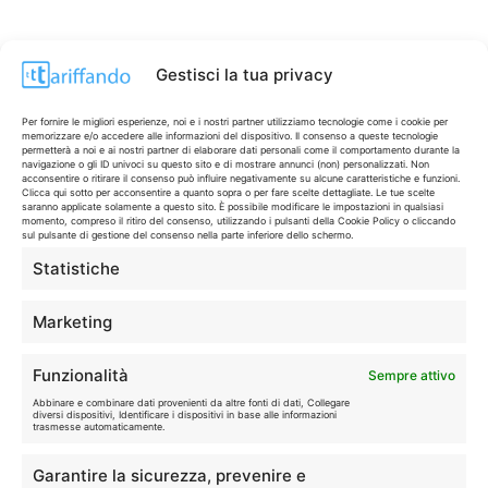
Gestisci la tua privacy
Per fornire le migliori esperienze, noi e i nostri partner utilizziamo tecnologie come i cookie per
memorizzare e/o accedere alle informazioni del dispositivo. Il consenso a queste tecnologie
permetterà a noi e ai nostri partner di elaborare dati personali come il comportamento durante la
navigazione o gli ID univoci su questo sito e di mostrare annunci (non) personalizzati. Non
acconsentire o ritirare il consenso può influire negativamente su alcune caratteristiche e funzioni.
Clicca qui sotto per acconsentire a quanto sopra o per fare scelte dettagliate. Le tue scelte
saranno applicate solamente a questo sito. È possibile modificare le impostazioni in qualsiasi
momento, compreso il ritiro del consenso, utilizzando i pulsanti della Cookie Policy o cliccando
sul pulsante di gestione del consenso nella parte inferiore dello schermo.
Statistiche
CONTI & CARTE
💳
I migliori conti gratuiti.
Marketing
TELEFONIA
📱
Funzionalità
Sempre attivo
Offerte, fibra e 5G.
Abbinare e combinare dati provenienti da altre fonti di dati, Collegare
diversi dispositivi, Identificare i dispositivi in base alle informazioni
trasmesse automaticamente.
GRANDI OFFERTE
🔥
Garantire la sicurezza, prevenire e
Le migliori occasioni oggi.