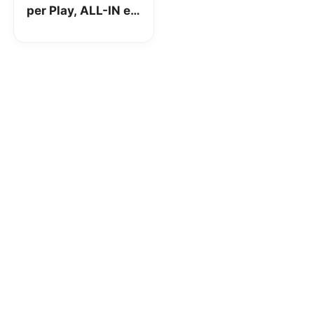
per Play, ALL-IN e
Free Power, ma
aumentano i costi