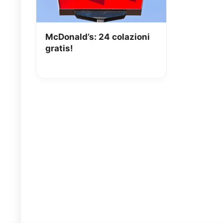
McDonald’s: 24 colazioni
gratis!