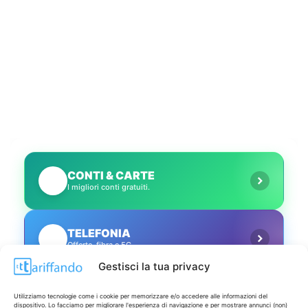
CONTI & CARTE
💳
I migliori conti gratuiti.
TELEFONIA
📱
Offerte, fibra e 5G.
Gestisci la tua privacy
GRANDI OFFERTE
🔥
Utilizziamo tecnologie come i cookie per memorizzare e/o accedere alle informazioni del
Le migliori occasioni oggi.
dispositivo. Lo facciamo per migliorare l'esperienza di navigazione e per mostrare annunci (non)