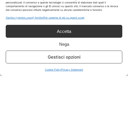
personalizzati. Il consenso a queste tecnologie ci consentirà di elaborare dati quali il
comportamento di navigazione o gli ID univoci su questo sito. Il mancato consenso o la revoca
del consenso possono influire negativamente su alcune caratteristiche e funzioni.
ISCRIVITI A TUTTO
➔
Gestisci {vendor_count} fornitori
Per saperne di più su questi scopi
Un click per tutti i canali!
Accetta
LIVE OFFERTE
Nega
🔥
💻
Gestisci opzioni
Tutte
Tech
Cookie Policy
Privacy Statement
🛒
👗
Spesa
Moda
🏠
💎
Casa
Extra