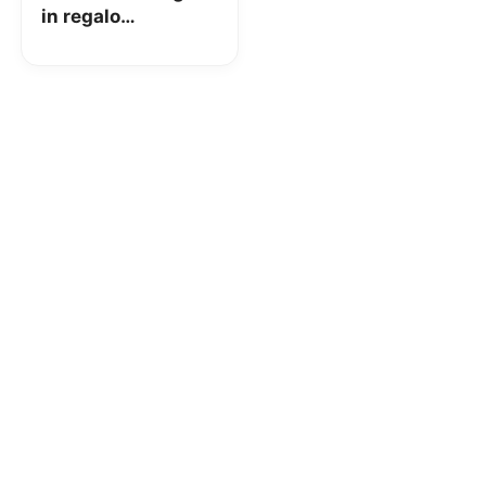
in regalo
acquistando 2
prodotti Nivea Viso