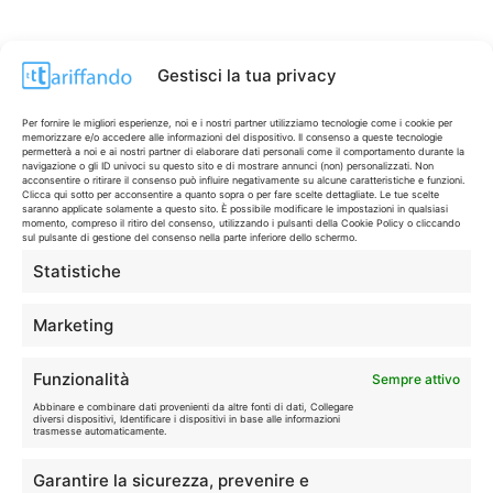
Gestisci la tua privacy
Per fornire le migliori esperienze, noi e i nostri partner utilizziamo tecnologie come i cookie per
memorizzare e/o accedere alle informazioni del dispositivo. Il consenso a queste tecnologie
permetterà a noi e ai nostri partner di elaborare dati personali come il comportamento durante la
navigazione o gli ID univoci su questo sito e di mostrare annunci (non) personalizzati. Non
acconsentire o ritirare il consenso può influire negativamente su alcune caratteristiche e funzioni.
Clicca qui sotto per acconsentire a quanto sopra o per fare scelte dettagliate. Le tue scelte
saranno applicate solamente a questo sito. È possibile modificare le impostazioni in qualsiasi
momento, compreso il ritiro del consenso, utilizzando i pulsanti della Cookie Policy o cliccando
sul pulsante di gestione del consenso nella parte inferiore dello schermo.
Statistiche
CONTI & CARTE
💳
I migliori conti gratuiti.
Marketing
TELEFONIA
📱
Funzionalità
Sempre attivo
Offerte, fibra e 5G.
Abbinare e combinare dati provenienti da altre fonti di dati, Collegare
diversi dispositivi, Identificare i dispositivi in base alle informazioni
trasmesse automaticamente.
GRANDI OFFERTE
🔥
Garantire la sicurezza, prevenire e
Le migliori occasioni oggi.