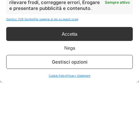
rilevare frodi, correggere errori, Erogare
Sempre attivo
e presentare pubblicità e contenuto.
ISCRIVITI A TUTTO
➔
Gestisci 1129 fornitori
Per saperne di più su questi scopi
Un click per tutti i canali!
Accetta
LIVE OFFERTE
Nega
🔥
💻
Gestisci opzioni
Tutte
Tech
Cookie Policy
Privacy Statement
🛒
👗
Spesa
Moda
🏠
💎
Casa
Extra