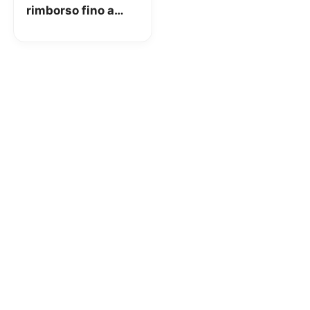
rimborso fino a
300 euro per chi
paga con carta