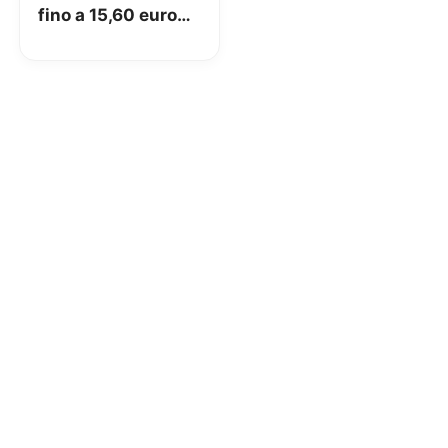
fino a 15,60 euro
sui prodotti per
cani e gatti