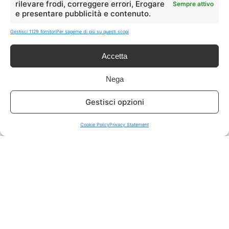
rilevare frodi, correggere errori, Erogare
Sempre attivo
e presentare pubblicità e contenuto.
ISCRIVITI A TUTTO
➔
Gestisci 1129 fornitori
Per saperne di più su questi scopi
Un click per tutti i canali!
Accetta
LIVE OFFERTE
Nega
🔥
💻
Gestisci opzioni
Tutte
Tech
Cookie Policy
Privacy Statement
🛒
👗
Spesa
Moda
🏠
💎
Casa
Extra