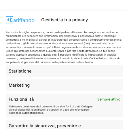
Gestisci la tua privacy
Per fornire le migliori esperienze, noi e i nostri partner utilizziamo tecnologie come i cookie per
memorizzare e/o accedere alle informazioni del dispositivo. Il consenso a queste tecnologie
permetterà a noi e ai nostri partner di elaborare dati personali come il comportamento durante la
navigazione o gli ID univoci su questo sito e di mostrare annunci (non) personalizzati. Non
acconsentire o ritirare il consenso può influire negativamente su alcune caratteristiche e funzioni.
Clicca qui sotto per acconsentire a quanto sopra o per fare scelte dettagliate. Le tue scelte
saranno applicate solamente a questo sito. È possibile modificare le impostazioni in qualsiasi
momento, compreso il ritiro del consenso, utilizzando i pulsanti della Cookie Policy o cliccando
sul pulsante di gestione del consenso nella parte inferiore dello schermo.
Statistiche
CONTI & CARTE
💳
I migliori conti gratuiti.
Marketing
TELEFONIA
📱
Funzionalità
Sempre attivo
Offerte, fibra e 5G.
Abbinare e combinare dati provenienti da altre fonti di dati, Collegare
diversi dispositivi, Identificare i dispositivi in base alle informazioni
trasmesse automaticamente.
GRANDI OFFERTE
🔥
Garantire la sicurezza, prevenire e
Le migliori occasioni oggi.