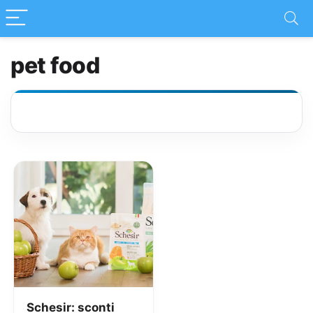
pet food
Schesir: sconti