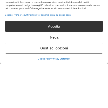
personalizzati. Il consenso a queste tecnologie ci consentirà di elaborare dati quali il
comportamento di navigazione o gli ID univoci su questo sito. Il mancato consenso o la revoca
del consenso possono influire negativamente su alcune caratteristiche e funzioni.
ISCRIVITI A TUTTO
➔
Gestisci {vendor_count} fornitori
Per saperne di più su questi scopi
Un click per tutti i canali!
Accetta
LIVE OFFERTE
Nega
🔥
💻
Gestisci opzioni
Tutte
Tech
Cookie Policy
Privacy Statement
🛒
👗
Spesa
Moda
🏠
💎
Casa
Extra