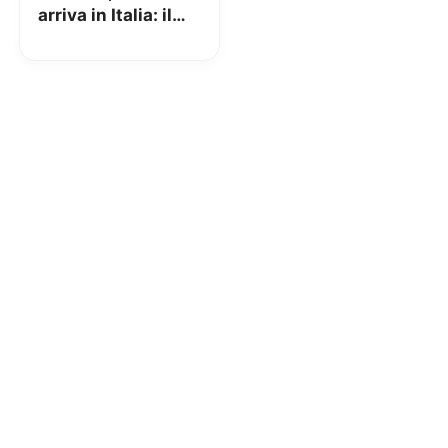
arriva in Italia: il
nuovo assistente
virtuale per lo
shopping basato
sull’IA