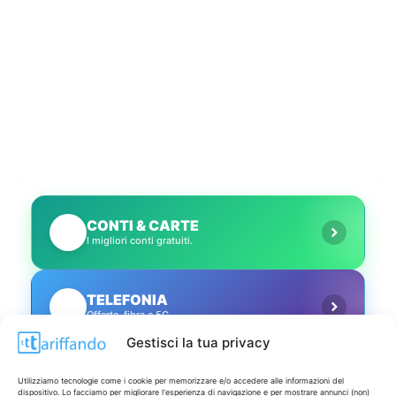
CONTI & CARTE
💳
I migliori conti gratuiti.
TELEFONIA
📱
Offerte, fibra e 5G.
Gestisci la tua privacy
GRANDI OFFERTE
🔥
Utilizziamo tecnologie come i cookie per memorizzare e/o accedere alle informazioni del
Le migliori occasioni oggi.
dispositivo. Lo facciamo per migliorare l'esperienza di navigazione e per mostrare annunci (non)