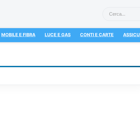
MOBILE E FIBRA
LUCE E GAS
CONTI E CARTE
ASSICU