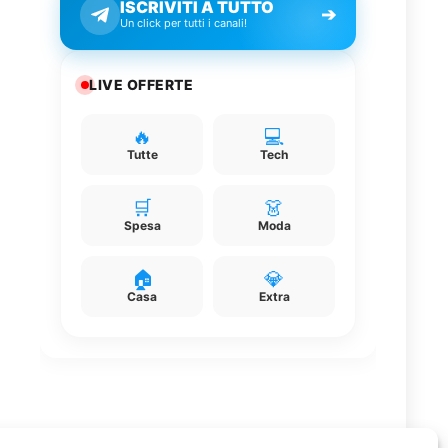
ISCRIVITI A TUTTO
➔
Un click per tutti i canali!
LIVE OFFERTE
🔥
💻
Tutte
Tech
🛒
👗
Spesa
Moda
🏠
💎
Casa
Extra