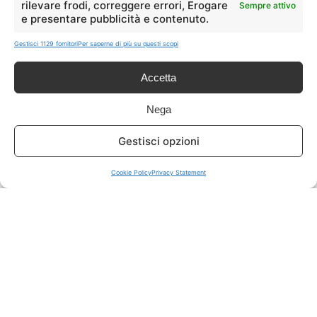
rilevare frodi, correggere errori, Erogare
Sempre attivo
e presentare pubblicità e contenuto.
ISCRIVITI A TUTTO
➔
Gestisci 1129 fornitori
Per saperne di più su questi scopi
Un click per tutti i canali!
Accetta
LIVE OFFERTE
Nega
🔥
💻
Gestisci opzioni
Tutte
Tech
Cookie Policy
Privacy Statement
🛒
👗
Spesa
Moda
🏠
💎
Casa
Extra