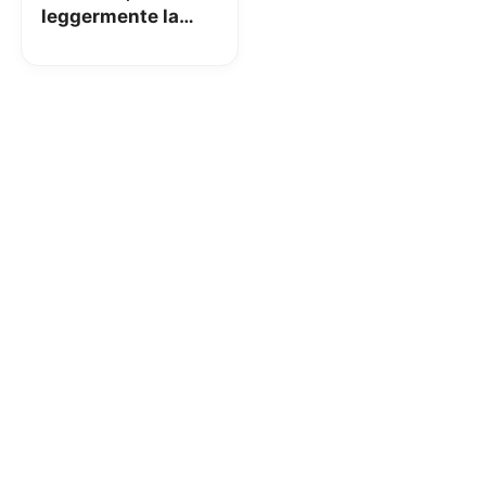
leggermente la
spedizione Italy
Express