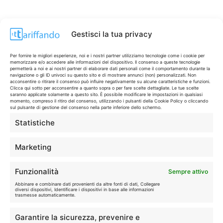
Gestisci la tua privacy
Per fornire le migliori esperienze, noi e i nostri partner utilizziamo tecnologie come i cookie per
memorizzare e/o accedere alle informazioni del dispositivo. Il consenso a queste tecnologie
permetterà a noi e ai nostri partner di elaborare dati personali come il comportamento durante la
navigazione o gli ID univoci su questo sito e di mostrare annunci (non) personalizzati. Non
acconsentire o ritirare il consenso può influire negativamente su alcune caratteristiche e funzioni.
Clicca qui sotto per acconsentire a quanto sopra o per fare scelte dettagliate. Le tue scelte
saranno applicate solamente a questo sito. È possibile modificare le impostazioni in qualsiasi
momento, compreso il ritiro del consenso, utilizzando i pulsanti della Cookie Policy o cliccando
sul pulsante di gestione del consenso nella parte inferiore dello schermo.
Statistiche
CONTI & CARTE
💳
I migliori conti gratuiti.
Marketing
TELEFONIA
📱
Funzionalità
Sempre attivo
Offerte, fibra e 5G.
Abbinare e combinare dati provenienti da altre fonti di dati, Collegare
diversi dispositivi, Identificare i dispositivi in base alle informazioni
trasmesse automaticamente.
GRANDI OFFERTE
🔥
Garantire la sicurezza, prevenire e
Le migliori occasioni oggi.