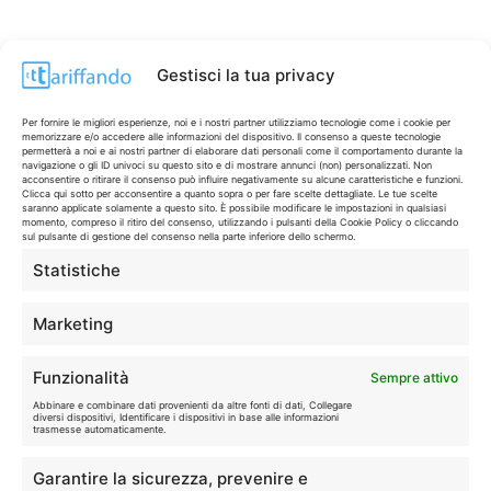
Gestisci la tua privacy
Per fornire le migliori esperienze, noi e i nostri partner utilizziamo tecnologie come i cookie per
memorizzare e/o accedere alle informazioni del dispositivo. Il consenso a queste tecnologie
permetterà a noi e ai nostri partner di elaborare dati personali come il comportamento durante la
navigazione o gli ID univoci su questo sito e di mostrare annunci (non) personalizzati. Non
acconsentire o ritirare il consenso può influire negativamente su alcune caratteristiche e funzioni.
Clicca qui sotto per acconsentire a quanto sopra o per fare scelte dettagliate. Le tue scelte
saranno applicate solamente a questo sito. È possibile modificare le impostazioni in qualsiasi
momento, compreso il ritiro del consenso, utilizzando i pulsanti della Cookie Policy o cliccando
sul pulsante di gestione del consenso nella parte inferiore dello schermo.
Statistiche
CONTI & CARTE
💳
I migliori conti gratuiti.
Marketing
TELEFONIA
📱
Funzionalità
Sempre attivo
Offerte, fibra e 5G.
Abbinare e combinare dati provenienti da altre fonti di dati, Collegare
diversi dispositivi, Identificare i dispositivi in base alle informazioni
trasmesse automaticamente.
GRANDI OFFERTE
🔥
Garantire la sicurezza, prevenire e
Le migliori occasioni oggi.