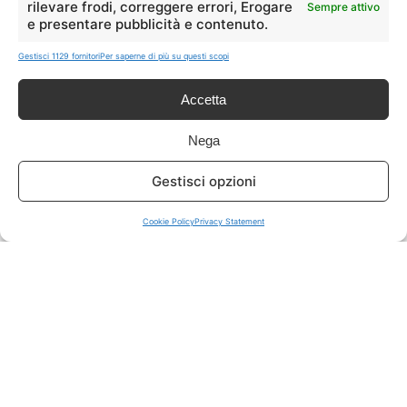
rilevare frodi, correggere errori, Erogare
Sempre attivo
e presentare pubblicità e contenuto.
ISCRIVITI A TUTTO
➔
Gestisci 1129 fornitori
Per saperne di più su questi scopi
Un click per tutti i canali!
Accetta
LIVE OFFERTE
Nega
🔥
💻
Gestisci opzioni
Tutte
Tech
Cookie Policy
Privacy Statement
🛒
👗
Spesa
Moda
🏠
💎
Casa
Extra