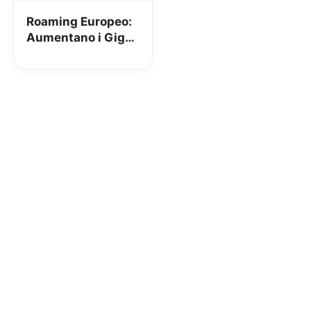
Roaming Europeo:
Aumentano i Giga
utilizzabili
gratuitamente
all’estero