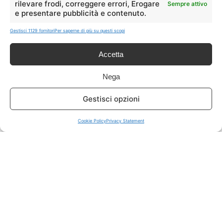
rilevare frodi, correggere errori, Erogare
Sempre attivo
e presentare pubblicità e contenuto.
ISCRIVITI A TUTTO
➔
Gestisci 1129 fornitori
Per saperne di più su questi scopi
Un click per tutti i canali!
Accetta
LIVE OFFERTE
Nega
🔥
💻
Gestisci opzioni
Tutte
Tech
Cookie Policy
Privacy Statement
🛒
👗
Spesa
Moda
🏠
💎
Casa
Extra