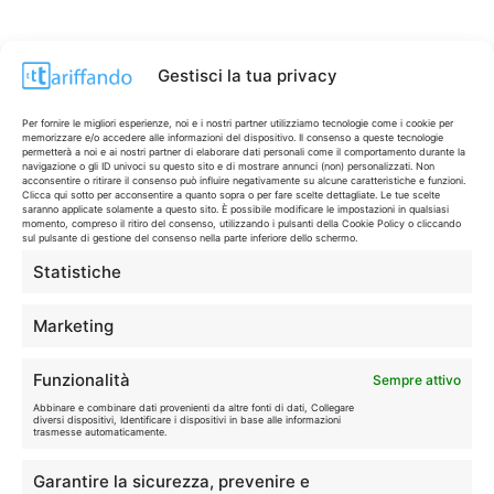
Gestisci la tua privacy
Per fornire le migliori esperienze, noi e i nostri partner utilizziamo tecnologie come i cookie per
memorizzare e/o accedere alle informazioni del dispositivo. Il consenso a queste tecnologie
permetterà a noi e ai nostri partner di elaborare dati personali come il comportamento durante la
navigazione o gli ID univoci su questo sito e di mostrare annunci (non) personalizzati. Non
acconsentire o ritirare il consenso può influire negativamente su alcune caratteristiche e funzioni.
Clicca qui sotto per acconsentire a quanto sopra o per fare scelte dettagliate. Le tue scelte
saranno applicate solamente a questo sito. È possibile modificare le impostazioni in qualsiasi
momento, compreso il ritiro del consenso, utilizzando i pulsanti della Cookie Policy o cliccando
sul pulsante di gestione del consenso nella parte inferiore dello schermo.
Statistiche
CONTI & CARTE
💳
I migliori conti gratuiti.
Marketing
TELEFONIA
📱
Funzionalità
Sempre attivo
Offerte, fibra e 5G.
Abbinare e combinare dati provenienti da altre fonti di dati, Collegare
diversi dispositivi, Identificare i dispositivi in base alle informazioni
trasmesse automaticamente.
GRANDI OFFERTE
🔥
Garantire la sicurezza, prevenire e
Le migliori occasioni oggi.