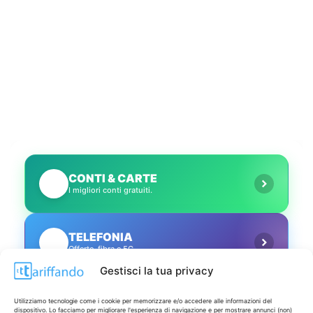
CONTI & CARTE
💳
I migliori conti gratuiti.
TELEFONIA
📱
Offerte, fibra e 5G.
Gestisci la tua privacy
GRANDI OFFERTE
🔥
Utilizziamo tecnologie come i cookie per memorizzare e/o accedere alle informazioni del
Le migliori occasioni oggi.
dispositivo. Lo facciamo per migliorare l'esperienza di navigazione e per mostrare annunci (non)