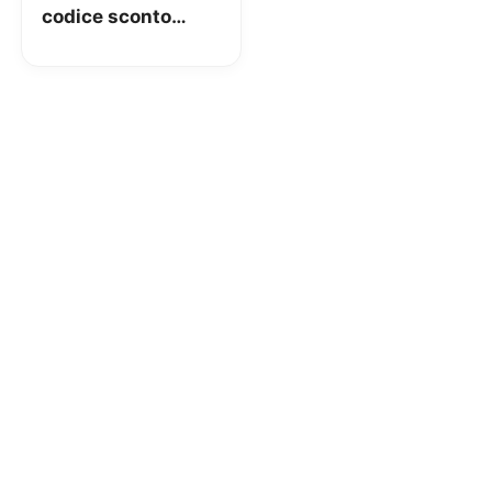
codice sconto
esclusivo per i
nostri utenti!