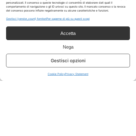
personalizzati. Il consenso a queste tecnologie ci consentirà di elaborare dati quali il
comportamento di navigazione o gli ID univoci su questo sito. Il mancato consenso o la revoca
del consenso possono influire negativamente su alcune caratteristiche e funzioni.
ISCRIVITI A TUTTO
➔
Gestisci {vendor_count} fornitori
Per saperne di più su questi scopi
Un click per tutti i canali!
Accetta
LIVE OFFERTE
Nega
🔥
💻
Gestisci opzioni
Tutte
Tech
Cookie Policy
Privacy Statement
🛒
👗
Spesa
Moda
🏠
💎
Casa
Extra