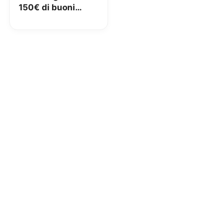
150€ di buoni
Amazon, canone
gratis e deposito al
4%