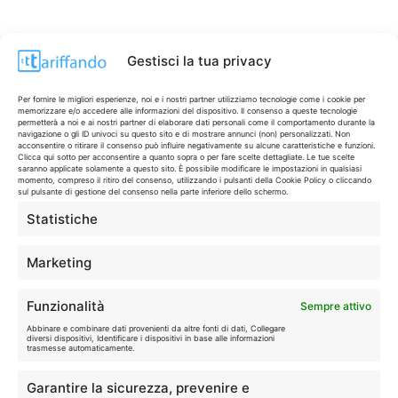
Gestisci la tua privacy
Per fornire le migliori esperienze, noi e i nostri partner utilizziamo tecnologie come i cookie per
memorizzare e/o accedere alle informazioni del dispositivo. Il consenso a queste tecnologie
permetterà a noi e ai nostri partner di elaborare dati personali come il comportamento durante la
navigazione o gli ID univoci su questo sito e di mostrare annunci (non) personalizzati. Non
acconsentire o ritirare il consenso può influire negativamente su alcune caratteristiche e funzioni.
Clicca qui sotto per acconsentire a quanto sopra o per fare scelte dettagliate. Le tue scelte
saranno applicate solamente a questo sito. È possibile modificare le impostazioni in qualsiasi
momento, compreso il ritiro del consenso, utilizzando i pulsanti della Cookie Policy o cliccando
sul pulsante di gestione del consenso nella parte inferiore dello schermo.
Statistiche
CONTI & CARTE
💳
I migliori conti gratuiti.
Marketing
TELEFONIA
📱
Funzionalità
Sempre attivo
Offerte, fibra e 5G.
Abbinare e combinare dati provenienti da altre fonti di dati, Collegare
diversi dispositivi, Identificare i dispositivi in base alle informazioni
trasmesse automaticamente.
GRANDI OFFERTE
🔥
Garantire la sicurezza, prevenire e
Le migliori occasioni oggi.