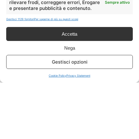
rilevare frodi, correggere errori, Erogare
Sempre attivo
e presentare pubblicità e contenuto.
ISCRIVITI A TUTTO
➔
Gestisci 1129 fornitori
Per saperne di più su questi scopi
Un click per tutti i canali!
Accetta
LIVE OFFERTE
Nega
🔥
💻
Gestisci opzioni
Tutte
Tech
Cookie Policy
Privacy Statement
🛒
👗
Spesa
Moda
🏠
💎
Casa
Extra