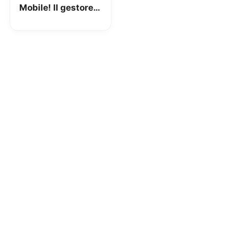
Mobile! Il gestore
Low Cost “Made in
TIM” si svela e
parte oggi!