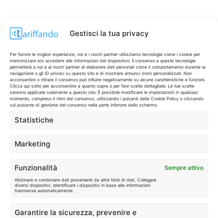
Gestisci la tua privacy
Per fornire le migliori esperienze, noi e i nostri partner utilizziamo tecnologie come i cookie per
memorizzare e/o accedere alle informazioni del dispositivo. Il consenso a queste tecnologie
permetterà a noi e ai nostri partner di elaborare dati personali come il comportamento durante la
navigazione o gli ID univoci su questo sito e di mostrare annunci (non) personalizzati. Non
acconsentire o ritirare il consenso può influire negativamente su alcune caratteristiche e funzioni.
Clicca qui sotto per acconsentire a quanto sopra o per fare scelte dettagliate. Le tue scelte
saranno applicate solamente a questo sito. È possibile modificare le impostazioni in qualsiasi
momento, compreso il ritiro del consenso, utilizzando i pulsanti della Cookie Policy o cliccando
sul pulsante di gestione del consenso nella parte inferiore dello schermo.
Statistiche
CONTI & CARTE
💳
I migliori conti gratuiti.
Marketing
TELEFONIA
📱
Funzionalità
Sempre attivo
Offerte, fibra e 5G.
Abbinare e combinare dati provenienti da altre fonti di dati, Collegare
diversi dispositivi, Identificare i dispositivi in base alle informazioni
trasmesse automaticamente.
GRANDI OFFERTE
🔥
Garantire la sicurezza, prevenire e
Le migliori occasioni oggi.