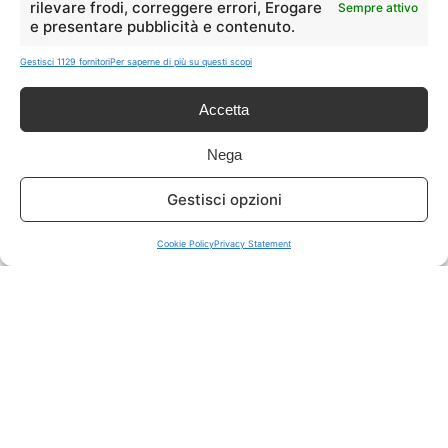
rilevare frodi, correggere errori, Erogare
Sempre attivo
e presentare pubblicità e contenuto.
ISCRIVITI A TUTTO
➔
Gestisci 1129 fornitori
Per saperne di più su questi scopi
Un click per tutti i canali!
Accetta
LIVE OFFERTE
Nega
🔥
💻
Gestisci opzioni
Tutte
Tech
Cookie Policy
Privacy Statement
🛒
👗
Spesa
Moda
🏠
💎
Casa
Extra