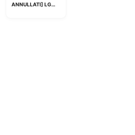
ANNULLATI] LG
Nexus 5X a 260€,
Huawei Nexus 6P a
427€ e LG G Flex 2
a 148€ su Amazon!