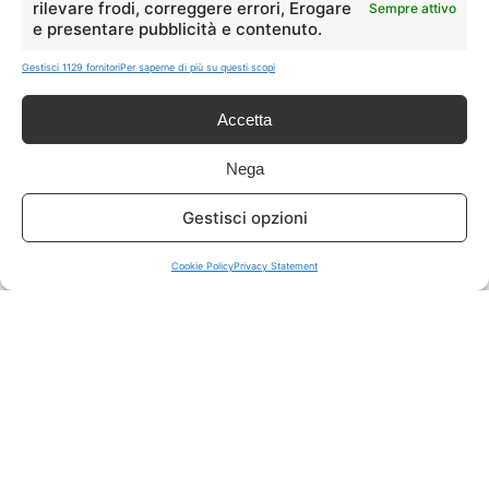
rilevare frodi, correggere errori, Erogare
Sempre attivo
e presentare pubblicità e contenuto.
ISCRIVITI A TUTTO
➔
Gestisci 1129 fornitori
Per saperne di più su questi scopi
Un click per tutti i canali!
Accetta
LIVE OFFERTE
Nega
🔥
💻
Gestisci opzioni
Tutte
Tech
Cookie Policy
Privacy Statement
🛒
👗
Spesa
Moda
🏠
💎
Casa
Extra