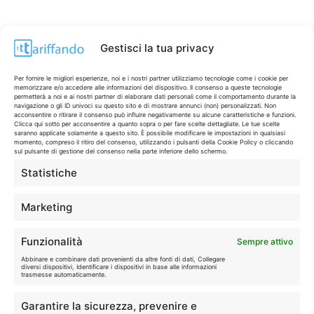
Gestisci la tua privacy
Per fornire le migliori esperienze, noi e i nostri partner utilizziamo tecnologie come i cookie per
memorizzare e/o accedere alle informazioni del dispositivo. Il consenso a queste tecnologie
permetterà a noi e ai nostri partner di elaborare dati personali come il comportamento durante la
navigazione o gli ID univoci su questo sito e di mostrare annunci (non) personalizzati. Non
acconsentire o ritirare il consenso può influire negativamente su alcune caratteristiche e funzioni.
Clicca qui sotto per acconsentire a quanto sopra o per fare scelte dettagliate. Le tue scelte
saranno applicate solamente a questo sito. È possibile modificare le impostazioni in qualsiasi
momento, compreso il ritiro del consenso, utilizzando i pulsanti della Cookie Policy o cliccando
sul pulsante di gestione del consenso nella parte inferiore dello schermo.
Statistiche
CONTI & CARTE
💳
I migliori conti gratuiti.
Marketing
TELEFONIA
📱
Funzionalità
Sempre attivo
Offerte, fibra e 5G.
Abbinare e combinare dati provenienti da altre fonti di dati, Collegare
diversi dispositivi, Identificare i dispositivi in base alle informazioni
trasmesse automaticamente.
GRANDI OFFERTE
🔥
Garantire la sicurezza, prevenire e
Le migliori occasioni oggi.