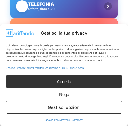
TELEFONIA
📱
Offerte, fibra e 5G.
GRANDI OFFERTE
🔥
Gestisci la tua privacy
Le migliori occasioni oggi.
Utilizziamo tecnologie come i cookie per memorizzare e/o accedere alle informazioni del
ISCRIVITI A TUTTO
dispositivo. Lo facciamo per migliorare l'esperienza di navigazione e per mostrare annunci (non)
➔
personalizzati. Il consenso a queste tecnologie ci consentirà di elaborare dati quali il
Un click per tutti i canali!
comportamento di navigazione o gli ID univoci su questo sito. Il mancato consenso o la revoca
del consenso possono influire negativamente su alcune caratteristiche e funzioni.
Gestisci {vendor_count} fornitori
Per saperne di più su questi scopi
LIVE OFFERTE
Accetta
🔥
💻
Tutte
Tech
Nega
🛒
👗
Gestisci opzioni
Spesa
Moda
Cookie Policy
Privacy Statement
🏠
💎