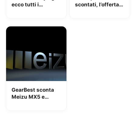
ecco tutti i
scontati, l’offerta
superprezzi di
di Gearbest da
Ottobre
magazzino UK
GearBest sconta
Meizu MX5 e
Meizu M2 Note