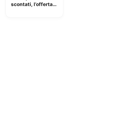
scontati, l’offerta
di Gearbest da
magazzino UK