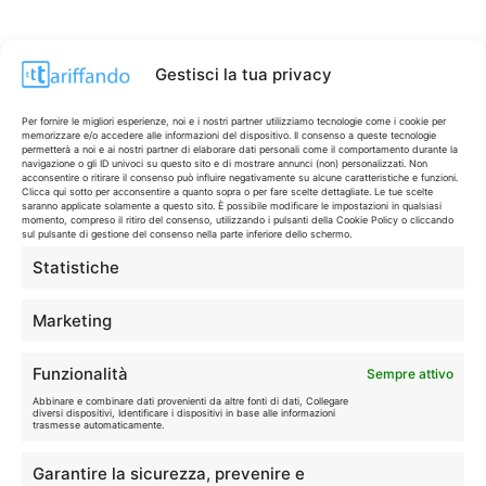
Gestisci la tua privacy
Per fornire le migliori esperienze, noi e i nostri partner utilizziamo tecnologie come i cookie per
memorizzare e/o accedere alle informazioni del dispositivo. Il consenso a queste tecnologie
permetterà a noi e ai nostri partner di elaborare dati personali come il comportamento durante la
navigazione o gli ID univoci su questo sito e di mostrare annunci (non) personalizzati. Non
acconsentire o ritirare il consenso può influire negativamente su alcune caratteristiche e funzioni.
Clicca qui sotto per acconsentire a quanto sopra o per fare scelte dettagliate. Le tue scelte
saranno applicate solamente a questo sito. È possibile modificare le impostazioni in qualsiasi
momento, compreso il ritiro del consenso, utilizzando i pulsanti della Cookie Policy o cliccando
sul pulsante di gestione del consenso nella parte inferiore dello schermo.
Statistiche
CONTI & CARTE
💳
I migliori conti gratuiti.
Marketing
TELEFONIA
📱
Funzionalità
Sempre attivo
Offerte, fibra e 5G.
Abbinare e combinare dati provenienti da altre fonti di dati, Collegare
diversi dispositivi, Identificare i dispositivi in base alle informazioni
trasmesse automaticamente.
GRANDI OFFERTE
🔥
Garantire la sicurezza, prevenire e
Le migliori occasioni oggi.