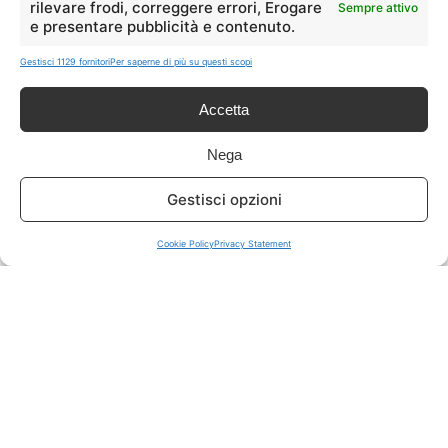
rilevare frodi, correggere errori, Erogare
Sempre attivo
e presentare pubblicità e contenuto.
ISCRIVITI A TUTTO
➔
Gestisci 1129 fornitori
Per saperne di più su questi scopi
Un click per tutti i canali!
Accetta
LIVE OFFERTE
Nega
🔥
💻
Gestisci opzioni
Tutte
Tech
Cookie Policy
Privacy Statement
🛒
👗
Spesa
Moda
🏠
💎
Casa
Extra