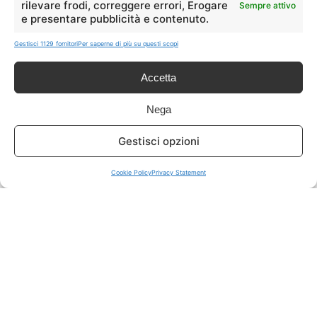
rilevare frodi, correggere errori, Erogare
Sempre attivo
e presentare pubblicità e contenuto.
ISCRIVITI A TUTTO
➔
Gestisci 1129 fornitori
Per saperne di più su questi scopi
Un click per tutti i canali!
Accetta
LIVE OFFERTE
Nega
🔥
💻
Gestisci opzioni
Tutte
Tech
Cookie Policy
Privacy Statement
🛒
👗
Spesa
Moda
🏠
💎
Casa
Extra