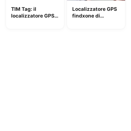
TIM Tag: il
Localizzatore GPS
localizzatore GPS a
findxone di
soli 49€ con un
Vodafone a soli
anno di servizio
13€ oggi!
incluso!