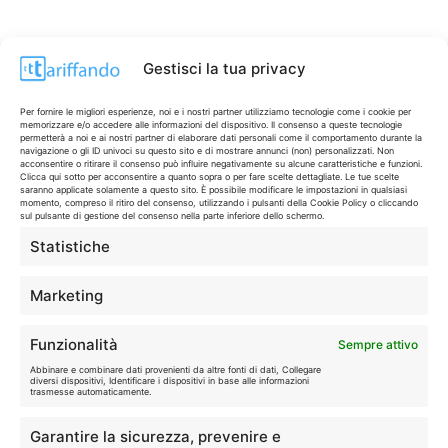
Gestisci la tua privacy
Per fornire le migliori esperienze, noi e i nostri partner utilizziamo tecnologie come i cookie per
memorizzare e/o accedere alle informazioni del dispositivo. Il consenso a queste tecnologie
permetterà a noi e ai nostri partner di elaborare dati personali come il comportamento durante la
navigazione o gli ID univoci su questo sito e di mostrare annunci (non) personalizzati. Non
acconsentire o ritirare il consenso può influire negativamente su alcune caratteristiche e funzioni.
Clicca qui sotto per acconsentire a quanto sopra o per fare scelte dettagliate. Le tue scelte
saranno applicate solamente a questo sito. È possibile modificare le impostazioni in qualsiasi
momento, compreso il ritiro del consenso, utilizzando i pulsanti della Cookie Policy o cliccando
sul pulsante di gestione del consenso nella parte inferiore dello schermo.
Statistiche
CONTI & CARTE
💳
I migliori conti gratuiti.
Marketing
TELEFONIA
📱
Funzionalità
Sempre attivo
Offerte, fibra e 5G.
Abbinare e combinare dati provenienti da altre fonti di dati, Collegare
diversi dispositivi, Identificare i dispositivi in base alle informazioni
trasmesse automaticamente.
GRANDI OFFERTE
🔥
Garantire la sicurezza, prevenire e
Le migliori occasioni oggi.