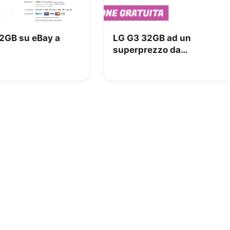
2GB su eBay a
LG G3 32GB ad un
superprezzo da
gliStockisti