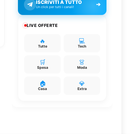
ISCRIVITI A TUTTO
➔
Un click per tutti i canali!
LIVE OFFERTE
🔥
💻
Tutte
Tech
🛒
👗
Spesa
Moda
🏠
💎
Casa
Extra