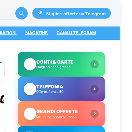
Migliori offerte su Telegram
RAZIONI
MAGAZINE
CANALI TELEGRAM
CONTI & CARTE
💳
I migliori conti gratuiti.
TELEFONIA
📱
Offerte, fibra e 5G.
GRANDI OFFERTE
🔥
Le migliori occasioni oggi.