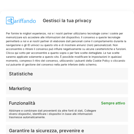
Gestisci la tua privacy
Per fornire le migliori esperienze, noi e i nostri partner utilizziamo tecnologie come i cookie per
memorizzare e/o accedere alle informazioni del dispositivo. Il consenso a queste tecnologie
permetterà a noi e ai nostri partner di elaborare dati personali come il comportamento durante la
navigazione o gli ID univoci su questo sito e di mostrare annunci (non) personalizzati. Non
acconsentire o ritirare il consenso può influire negativamente su alcune caratteristiche e funzioni.
Clicca qui sotto per acconsentire a quanto sopra o per fare scelte dettagliate. Le tue scelte
saranno applicate solamente a questo sito. È possibile modificare le impostazioni in qualsiasi
momento, compreso il ritiro del consenso, utilizzando i pulsanti della Cookie Policy o cliccando
sul pulsante di gestione del consenso nella parte inferiore dello schermo.
Statistiche
CONTI & CARTE
💳
I migliori conti gratuiti.
Marketing
TELEFONIA
📱
Funzionalità
Sempre attivo
Offerte, fibra e 5G.
Abbinare e combinare dati provenienti da altre fonti di dati, Collegare
diversi dispositivi, Identificare i dispositivi in base alle informazioni
trasmesse automaticamente.
GRANDI OFFERTE
🔥
Garantire la sicurezza, prevenire e
Le migliori occasioni oggi.