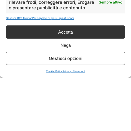
rilevare frodi, correggere errori, Erogare
Sempre attivo
e presentare pubblicità e contenuto.
ISCRIVITI A TUTTO
➔
Gestisci 1129 fornitori
Per saperne di più su questi scopi
Un click per tutti i canali!
Accetta
LIVE OFFERTE
Nega
🔥
💻
Gestisci opzioni
Tutte
Tech
Cookie Policy
Privacy Statement
🛒
👗
Spesa
Moda
🏠
💎
Casa
Extra