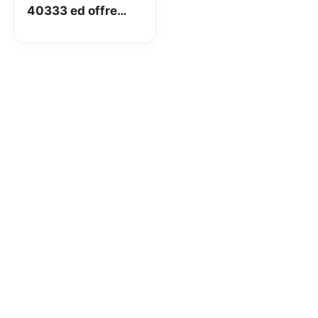
40333 ed offre
promozioni ai suoi
clienti, Special
compresa!