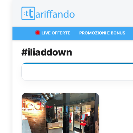
LIVE OFFERTE
PROMOZIONI E BONUS
#iliaddown