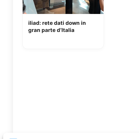
iliad: rete dati down in
gran parte d’Italia