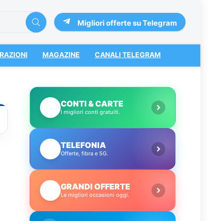
Migliori offerte su Telegram
RAZIONI
MAGAZINE
CANALI TELEGRAM
CONTI & CARTE
💳
I migliori conti gratuiti.
TELEFONIA
📱
Offerte, fibra e 5G.
GRANDI OFFERTE
🔥
Le migliori occasioni oggi.